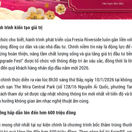
nh trình kiến tạo giá trị
chức cho biết, hành trình phát triển của Fresia Riverside luôn gắn liền vớ
ộng đồng cư dân và các nhà đầu tư. Chính niềm tin này là động lực để đ
ng hoàn thiện, nâng tầm chất lượng sống và gia tăng giá trị đầu tư bề
pgrade Fest" được tổ chức với thông điệp tri ân sâu sắc, đồng thời là l
 đến quý khách hàng nhân dịp đầu năm mới 2026.
 chính thức diễn ra vào lúc 8h30 sáng thứ Bảy, ngày 10/1/2026 tại không
ách sạn The Mira Central Park (số 128/16 Nguyễn Ái Quốc, phường Tam
khách tham dự sẽ được cập nhật những thông tin mới nhất về tiến độ và 
ận hưởng không gian âm nhạc nghệ thuật ấm cúng.
ưởng hấp dẫn lên đến hơn 600 triệu đồng
mong chờ nhất tại sự kiện chính là chương trình bốc thăm trúng thưở
iá trị quà tặng lên đến hơn 600 triệu đồng. Theo công bố từ EximRS, cơ