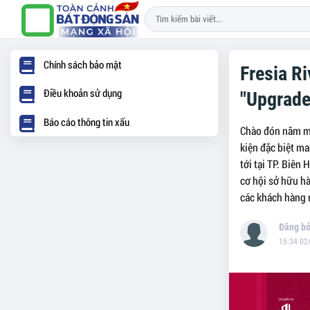
Chính sách bảo mật
Fresia Ri
Điều khoản sử dụng
"Upgrade
Báo cáo thông tin xấu
Chào đón năm mớ
kiện đặc biệt ma
tới tại TP. Biên
cơ hội sở hữu hà
các khách hàng
15:34 02