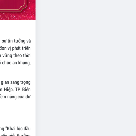
i sự tin tưởng và
ơn vị phát triển
n vững theo thời
ời chúc an khang,
 gian sang trọng
 Hiệp, TP. Biên
tiềm năng của dự
ng "Khai lộc đầu
 cấu giải thưởng