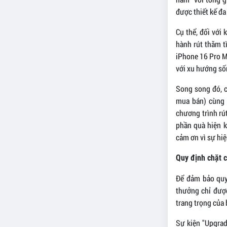
được thiết kế đ
Cụ thể, đối với
hành rút thăm t
iPhone 16 Pro M
với xu hướng sốn
Song song đó, c
mua bán) cùng 
chương trình rú
phần quà hiện k
cảm ơn vì sự hiệ
Quy định chặt 
Để đảm bảo quyề
thưởng chỉ được
trang trọng của 
Sự kiện "Upgrad