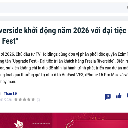
verside khởi động năm 2026 với đại tiệc 
 Fest"
i 2026, Chủ đầu tư TV Holdings cùng đơn vị phân phối độc quyền EximR
ng tên "Upgrade Fest - Đại tiệc tri ân khách hàng Fresia Riverside". Diễn 
 Hòa, sự kiện không chỉ là dịp để nhìn lại hành trình phát triển của dự án
ng loạt giải thưởng giá trị như ô tô VinFast VF3, iPhone 16 Pro Max và 
 may mắn.
Thảo Lê
0
/01/2026
(0)