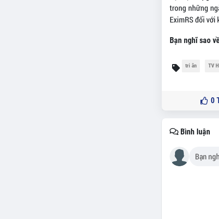
trong những ng
EximRS đối với k
Bạn nghĩ sao về
tri ân
TV H
0
T
Bình luận