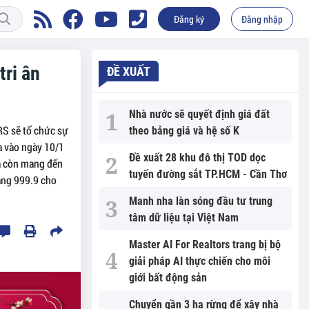
Đăng ký
Đăng nhập
tri ân
ĐỀ XUẤT
Nhà nước sẽ quyết định giá đất
S sẽ tổ chức sự
theo bảng giá và hệ số K
ra vào ngày 10/1
Đề xuất 28 khu đô thị TOD dọc
 mà còn mang đến
tuyến đường sắt TP.HCM - Cần Thơ
vàng 999.9 cho
Manh nha làn sóng đầu tư trung
tâm dữ liệu tại Việt Nam
Master AI For Realtors trang bị bộ
giải pháp AI thực chiến cho môi
giới bất động sản
Chuyển gần 3 ha rừng để xây nhà