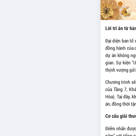
Lời tri ân từ hà
Đại diện ban tổ 
đồng hành của c
dự án không ngừ
gian. Sự kiện "U
thịnh vượng gửi
Chương trình sẽ
của Tầng 7, Kh
Hòa). Tại đây, 
án, đồng thời t
Cơ cấu giải th
Điểm nhấn được 
năm" với tổng g