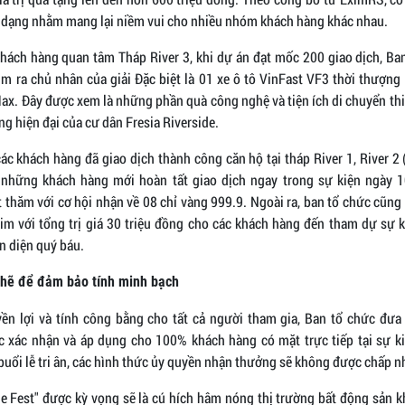
a dạng nhằm mang lại niềm vui cho nhiều nhóm khách hàng khác nhau.
 khách hàng quan tâm Tháp River 3, khi dự án đạt mốc 200 giao dịch, Ban
ìm ra chủ nhân của giải Đặc biệt là 01 xe ô tô VinFast VF3 thời thượng 
ax. Đây được xem là những phần quà công nghệ và tiện ích di chuyển thi
g hiện đại của cư dân Fresia Riverside.
ác khách hàng đã giao dịch thành công căn hộ tại tháp River 1, River 2
những khách hàng mới hoàn tất giao dịch ngay trong sự kiện ngày 1
t thăm với cơ hội nhận về 08 chỉ vàng 999.9. Ngoài ra, ban tổ chức cũng
im với tổng trị giá 30 triệu đồng cho các khách hàng đến tham dự sự k
n diện quý báu.
chẽ để đảm bảo tính minh bạch
n lợi và tính công bằng cho tất cả người tham gia, Ban tổ chức đưa 
 xác nhận và áp dụng cho 100% khách hàng có mặt trực tiếp tại sự ki
buổi lễ tri ân, các hình thức ủy quyền nhận thưởng sẽ không được chấp n
e Fest" được kỳ vọng sẽ là cú hích hâm nóng thị trường bất động sản 