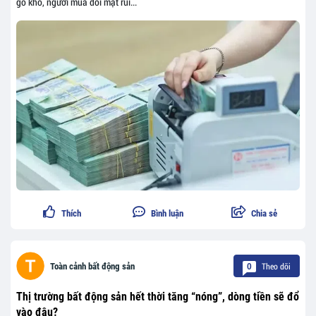
gỡ khó, người mua đối mặt rủi...
Thích
Bình luận
Chia sẻ
Theo dõi
Toàn cảnh bất động sản
0
Thị trường bất động sản hết thời tăng “nóng”, dòng tiền sẽ đổ
vào đâu?