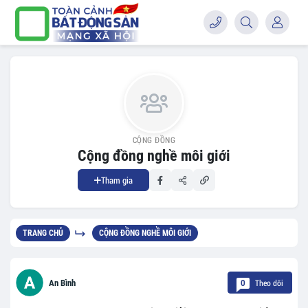
CỘNG ĐỒNG
Cộng đồng nghề môi giới
Tham gia
TRANG CHỦ
CỘNG ĐỒNG NGHỀ MÔI GIỚI
Theo dõi
An Bình
0