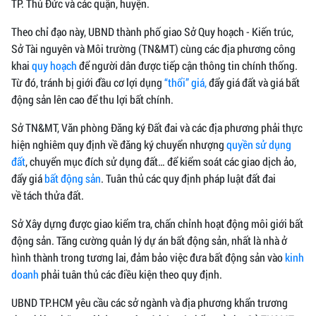
TP. Thủ Đức và các quận, huyện.
Theo chỉ đạo này, UBND thành phố giao Sở Quy hoạch - Kiến trúc,
Sở Tài nguyên và Môi trường (TN&MT) cùng các địa phương công
khai
quy hoạch
để người dân được tiếp cận thông tin chính thống.
Từ đó, tránh bị giới đầu cơ lợi dụng
“thổi” giá,
đẩy giá đất và giá bất
động sản lên cao để thu lợi bất chính.
Sở TN&MT, Văn phòng Đăng ký Đất đai và các địa phương phải thực
hiện nghiêm quy định về đăng ký chuyển nhượng
quyền sử dụng
đất
, chuyển mục đích sử dụng đất… để kiểm soát các giao dịch ảo,
đẩy giá
bất động sản
. Tuân thủ các quy định pháp luật đất đai
về tách thửa đất.
Sở Xây dựng được giao kiểm tra, chấn chỉnh hoạt động môi giới bất
động sản. Tăng cường quản lý dự án bất động sản, nhất là nhà ở
hình thành trong tương lai, đảm bảo việc đưa bất động sản vào
kinh
doanh
phải tuân thủ các điều kiện theo quy định.
UBND TP.HCM yêu cầu các sở ngành và địa phương khẩn trương