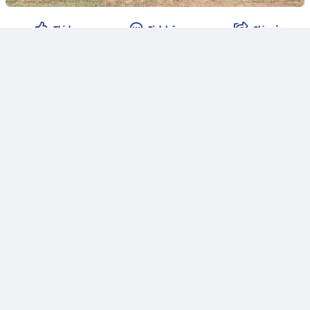
Thích
Bình luận
Chia sẻ
Thắng Nguyễn
Dự án cải tạo sông Nhuệ hơn 75.000 tỷ đồng: HĐND Hà Nội yêu
cầu làm rõ nhiều vấn đề
Dự án cải tạo sông Nhuệ theo hình thức BT với tổng mức đầu tư hơn 75.115 tỷ
đồng đang thu hút sự quan tâm khi UBND TP Hà Nội đề xuất giao Tập đoàn
Geleximco thực hiện theo trường hợp đặc biệt.