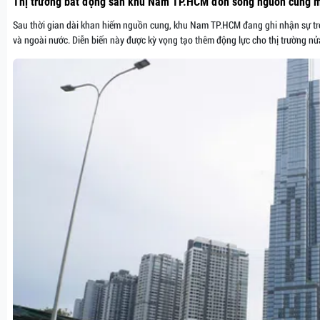
Thị trường bất động sản khu Nam TP.HCM đón sóng nguồn cung 
Sau thời gian dài khan hiếm nguồn cung, khu Nam TP.HCM đang ghi nhận sự trở
và ngoài nước. Diễn biến này được kỳ vọng tạo thêm động lực cho thị trường nửa