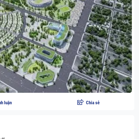
nh luận
Chia sẻ