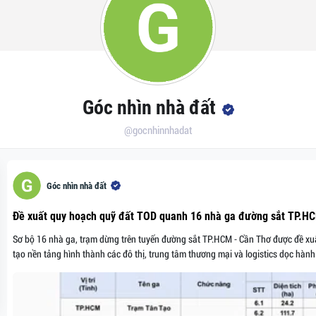
Góc nhìn nhà đất
@gocnhinnhadat
Góc nhìn nhà đất
Đề xuất quy hoạch quỹ đất TOD quanh 16 nhà ga đường sắt TP.H
Sơ bộ 16 nhà ga, trạm dừng trên tuyến đường sắt TP.HCM - Cần Thơ được đề xuấ
tạo nền tảng hình thành các đô thị, trung tâm thương mại và logistics dọc hành.