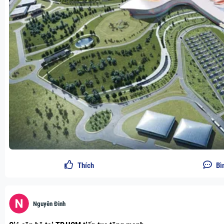
Thích
Bì
Nguyên Đinh