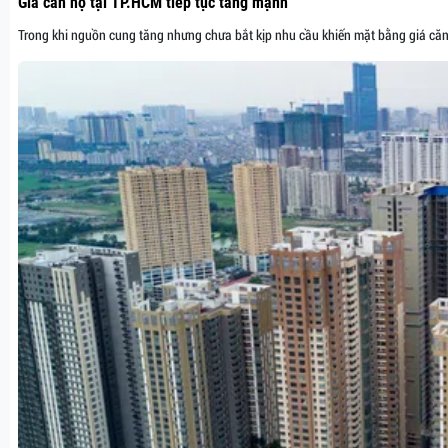
Giá căn hộ tại TP.HCM tiếp tục tăng mạnh
Trong khi nguồn cung tăng nhưng chưa bắt kịp nhu cầu khiến mặt bằng giá căn 