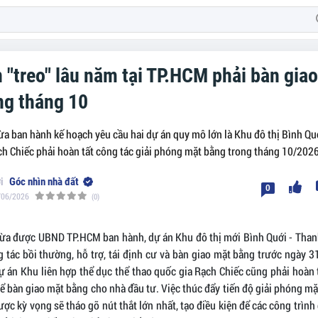
n "treo" lâu năm tại TP.HCM phải bàn gia
ng tháng 10
 ban hành kế hoạch yêu cầu hai dự án quy mô lớn là Khu đô thị Bình Quớ
ch Chiếc phải hoàn tất công tác giải phóng mặt bằng trong tháng 10/2026
Góc nhìn nhà đất
0
/06/2026
(0)
ừa được UBND TP.HCM ban hành, dự án Khu đô thị mới Bình Quới - Than
 tác bồi thường, hỗ trợ, tái định cư và bàn giao mặt bằng trước ngày 
dự án Khu liên hợp thể dục thể thao quốc gia Rạch Chiếc cũng phải hoàn 
để bàn giao mặt bằng cho nhà đầu tư. Việc thúc đẩy tiến độ giải phóng mặ
ợc kỳ vọng sẽ tháo gỡ nút thắt lớn nhất, tạo điều kiện để các công trì