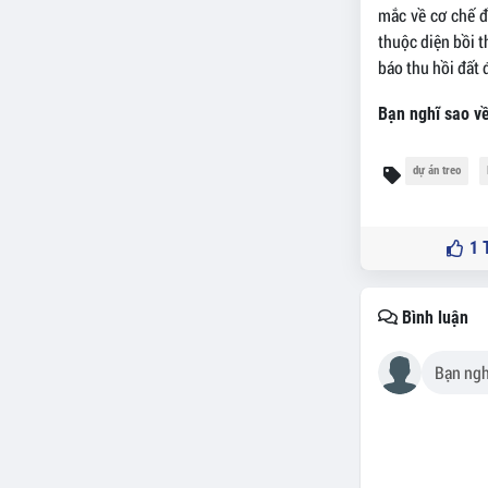
mắc về cơ chế 
thuộc diện bồi t
báo thu hồi đất 
Bạn nghĩ sao về
dự án treo
1
T
Bình luận