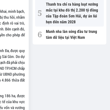
Thanh tra chỉ ra hàng loạt vướng
mắc tại khu đô thị 2.200 tỷ đồng
 khai, minh bạch,
của Tập đoàn Sơn Hải, dự án lùi
 bị thu hồi, nhằm
hẹn đến năm 2028
 định rõ vai trò,
nh. Bên cạnh đó,
Manh nha làn sóng đầu tư trung
uyền cho phép để
tâm dữ liệu tại Việt Nam
anh Đa, được quy
g Sài Gòn. Do dự
ạch đã phải chịu
UBND TP.HCM chấp
n từ UBND phường
n 4.866 thửa đất
ảng 186 ha, được
c tế của khu vực
iếu vốn và vướng