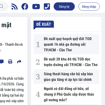
Đăng ký
Đăng nhập
o mặt
ĐỀ XUẤT
Đề xuất quy hoạch quỹ đất TOD
i - Thanh Đa và
quanh 16 nhà ga đường sắt
.
TP.HCM - Cần Thơ
Đề xuất 28 khu đô thị TOD dọc
tuyến đường sắt TP.HCM - Cần Thơ
Sóng thoát hàng căn hộ sắp bàn
h Đa phải cơ bản
giao gia tăng vì áp lực tài chính
31/10/2026. Cùng
Người có đất đồng sở hữu, sổ
tất toàn bộ công
chung ở Phú Quốc sắp được tháo
t bằng tại hai dự
gỡ vướng mắc?
nh quy mô này sớm