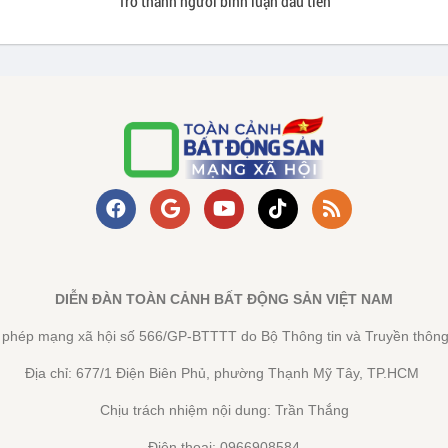
Trở thành người bình luận đầu tiên
DIỄN ĐÀN TOÀN CẢNH BẤT ĐỘNG SẢN VIỆT NAM
y phép mạng xã hội số 566/GP-BTTTT do Bộ Thông tin và Truyền thông
Địa chỉ: 677/1 Điện Biên Phủ, phường Thạnh Mỹ Tây, TP.HCM
Chịu trách nhiệm nội dung: Trần Thắng
Điện thoại: 0966908584