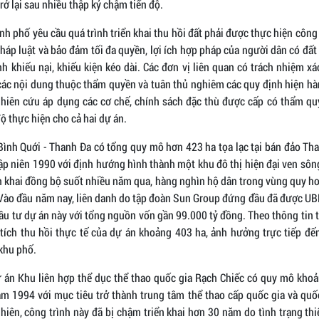
trở lại sau nhiều thập kỷ chậm tiến độ.
h phố yêu cầu quá trình triển khai thu hồi đất phải được thực hiện công
áp luật và bảo đảm tối đa quyền, lợi ích hợp pháp của người dân có đất
h khiếu nại, khiếu kiện kéo dài. Các đơn vị liên quan có trách nhiệm xác
các nội dung thuộc thẩm quyền và tuân thủ nghiêm các quy định hiện hà
hiên cứu áp dụng các cơ chế, chính sách đặc thù được cấp có thẩm q
ộ thực hiện cho cả hai dự án.
Bình Quới - Thanh Đa có tổng quy mô hơn 423 ha tọa lạc tại bán đảo Th
ập niên 1990 với định hướng hình thành một khu đô thị hiện đại ven sôn
ển khai đồng bộ suốt nhiều năm qua, hàng nghìn hộ dân trong vùng quy ho
Vào đầu năm nay, liên danh do tập đoàn Sun Group đứng đầu đã được 
ầu tư dự án này với tổng nguồn vốn gần 99.000 tỷ đồng. Theo thông ti
 tích thu hồi thực tế của dự án khoảng 403 ha, ảnh hưởng trực tiếp đế
 khu phố.
ự án Khu liên hợp thể dục thể thao quốc gia Rạch Chiếc có quy mô kho
m 1994 với mục tiêu trở thành trung tâm thể thao cấp quốc gia và quố
hiên, công trình này đã bị chậm triển khai hơn 30 năm do tình trạng th