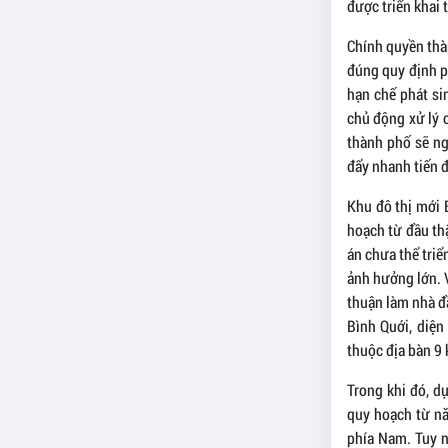
được triển khai 
Chính quyền thàn
đúng quy định ph
hạn chế phát sin
chủ động xử lý 
thành phố sẽ ng
đẩy nhanh tiến đ
Khu đô thị mới 
hoạch từ đầu th
án chưa thể tri
ảnh hưởng lớn. 
thuận làm nhà đ
Bình Quới, diện
thuộc địa bàn 9
Trong khi đó, d
quy hoạch từ nă
phía Nam. Tuy n