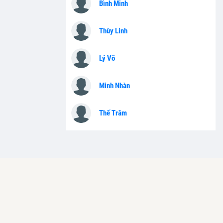
Bình Minh
Thùy Linh
Lý Võ
Minh Nhàn
Thế Trâm