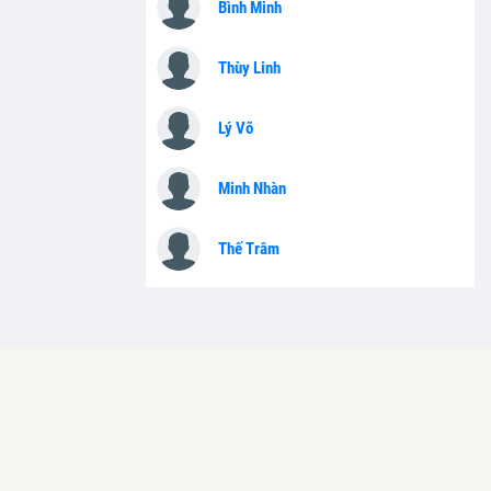
Bình Minh
Thùy Linh
Lý Võ
Minh Nhàn
Thế Trâm