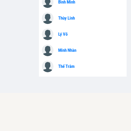
Bình Minh
Thùy Linh
Lý Võ
Minh Nhàn
Thế Trâm