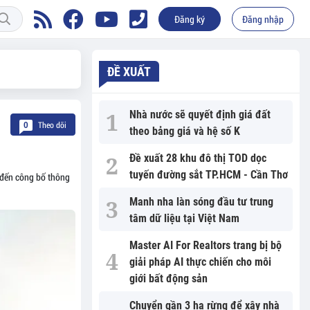
Đăng ký
Đăng nhập
ĐỀ XUẤT
Nhà nước sẽ quyết định giá đất
Theo dõi
0
theo bảng giá và hệ số K
Đề xuất 28 khu đô thị TOD dọc
tuyến đường sắt TP.HCM - Cần Thơ
 đến công bố thông
Manh nha làn sóng đầu tư trung
tâm dữ liệu tại Việt Nam
Master AI For Realtors trang bị bộ
giải pháp AI thực chiến cho môi
giới bất động sản
Chuyển gần 3 ha rừng để xây nhà