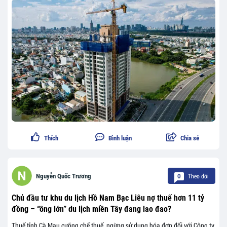
Thích
Bình luận
Chia sẻ
Theo dõi
Nguyễn Quốc Trương
0
Chủ đầu tư khu du lịch Hồ Nam Bạc Liêu nợ thuế hơn 11 tỷ
đồng – “ông lớn” du lịch miền Tây đang lao đao?
Thuế tỉnh Cà Mau cưỡng chế thuế, ngừng sử dụng hóa đơn đối với Công ty