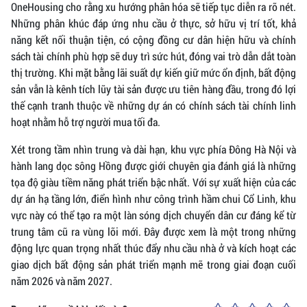
OneHousing cho rằng xu hướng phân hóa sẽ tiếp tục diễn ra rõ nét.
Những phân khúc đáp ứng nhu cầu ở thực, sở hữu vị trí tốt, khả
năng kết nối thuận tiện, có cộng đồng cư dân hiện hữu và chính
sách tài chính phù hợp sẽ duy trì sức hút, đóng vai trò dẫn dắt toàn
thị trường. Khi mặt bằng lãi suất dự kiến giữ mức ổn định, bất động
sản vẫn là kênh tích lũy tài sản được ưu tiên hàng đầu, trong đó lợi
thế cạnh tranh thuộc về những dự án có chính sách tài chính linh
hoạt nhằm hỗ trợ người mua tối đa.
Xét trong tầm nhìn trung và dài hạn, khu vực phía Đông Hà Nội và
hành lang dọc sông Hồng được giới chuyên gia đánh giá là những
tọa độ giàu tiềm năng phát triển bậc nhất. Với sự xuất hiện của các
dự án hạ tầng lớn, điển hình như công trình hầm chui Cổ Linh, khu
vực này có thể tạo ra một làn sóng dịch chuyển dân cư đáng kể từ
trung tâm cũ ra vùng lõi mới. Đây được xem là một trong những
động lực quan trọng nhất thúc đẩy nhu cầu nhà ở và kích hoạt các
giao dịch bất động sản phát triển mạnh mẽ trong giai đoạn cuối
năm 2026 và năm 2027.