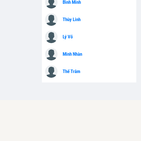
Bình Minh
Thùy Linh
Lý Võ
Minh Nhàn
Thế Trâm