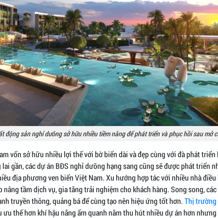
t động sản nghỉ dưỡng sở hữu nhiều tiềm năng để phát triển và phục hồi sau mở 
am vốn sở hữu nhiều lợi thế với bờ biển dài và đẹp cùng với đà phát triển
 lai gần, các dự án BĐS nghỉ dưỡng hạng sang cũng sẽ được phát triển n
hiều địa phương ven biển Việt Nam. Xu hướng hợp tác với nhiều nhà điều 
úp nâng tầm dịch vụ, gia tăng trải nghiệm cho khách hàng. Song song, cá
ạnh truyền thông, quảng bá để cùng tạo nên hiệu ứng tốt hơn.
Thị trường
 ưu thế hơn khí hậu nắng ấm quanh năm thu hút nhiều dự án hơn nhưng 