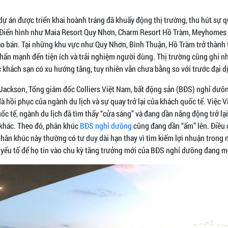
 dự án được triển khai hoành tráng đã khuấy động thị trường, thu hút sự
 Điển hình như Maia Resort Quy Nhơn, Charm Resort Hồ Tràm, Meyhomes 
 bán. Tại những khu vực như Quy Nhơn, Bình Thuận, Hồ Tràm trở thành 
nhấn mạnh đến tiện ích và trải nghiệm người dùng. Thị trường cũng ghi n
 khách sạn có xu hướng tăng, tuy nhiên vẫn chưa bằng so với trước đại d
Jackson, Tổng giám đốc Colliers Việt Nam, bất động sản (BĐS) nghỉ dưỡ
đà hồi phục của ngành du lịch và sự quay trở lại của khách quốc tế. Việc
ốc tế, ngành du lịch đã tìm thấy “cửa sáng” và đang dần năng động trở l
 khác. Theo đó, phân khúc
BĐS nghỉ dưỡng
cũng đang dần “ấm” lên. Điều 
hân khúc này thường có tư duy dài hạn thay vì tìm kiếm lợi nhuận trong 
 yếu tố để họ tin vào chu kỳ tăng trưởng mới của BĐS nghỉ dưỡng đang m