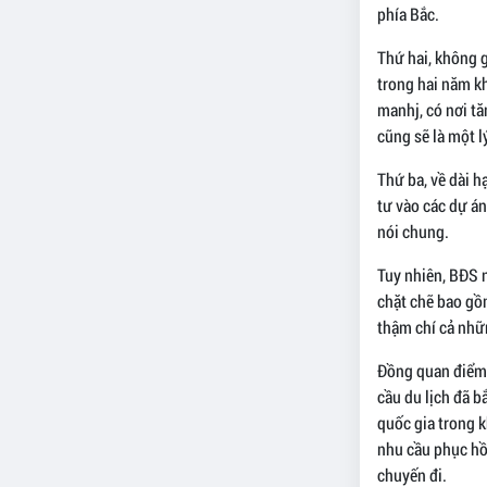
phía Bắc.
Thứ hai, không 
trong hai năm k
manhj, có nơi tă
cũng sẽ là một 
Thứ ba, về dài h
tư vào các dự án
nói chung.
Tuy nhiên, BĐS 
chặt chẽ bao gồm
thậm chí cả nhữ
Đồng quan điểm,
cầu du lịch đã b
quốc gia trong k
nhu cầu phục hồ
chuyến đi.