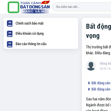
Chính sách bảo mật
Bất động
Điều khoản sử dụng
vọng
Báo cáo thông tin xấu
Thị trường bất 
khác. Điều đáng 
08:00 24
Bất động sản n
Bất động sản 
Sau hai năm đón
Ngành được bổ s
vào hoạt động.