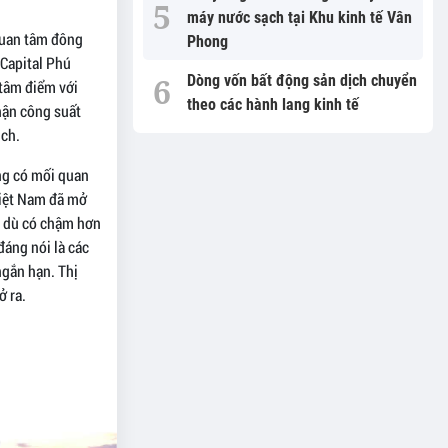
máy nước sạch tại Khu kinh tế Vân
 quan tâm đông
Phong
Capital Phú
Dòng vốn bất động sản dịch chuyển
tâm điểm với
theo các hành lang kinh tế
hận công suất
ịch.
ng có mối quan
 Việt Nam đã mở
ại dù có chậm hơn
đáng nói là các
ngắn hạn. Thị
ở ra.