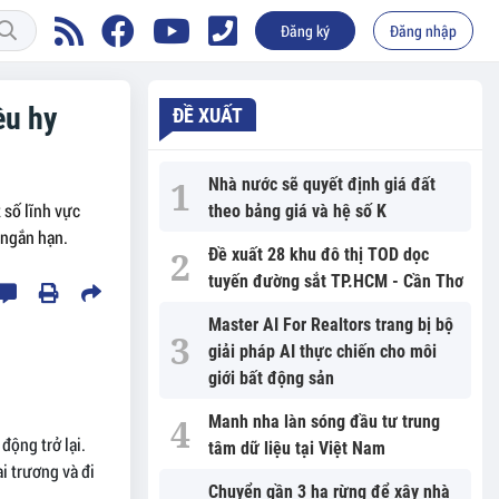
Đăng ký
Đăng nhập
ều hy
ĐỀ XUẤT
Nhà nước sẽ quyết định giá đất
 số lĩnh vực
theo bảng giá và hệ số K
 ngắn hạn.
Đề xuất 28 khu đô thị TOD dọc
tuyến đường sắt TP.HCM - Cần Thơ
Master AI For Realtors trang bị bộ
giải pháp AI thực chiến cho môi
giới bất động sản
Manh nha làn sóng đầu tư trung
động trở lại.
tâm dữ liệu tại Việt Nam
 trương và đi
Chuyển gần 3 ha rừng để xây nhà