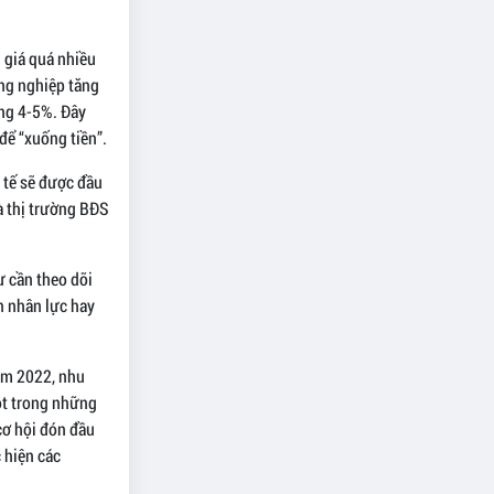
 giá quá nhiều
ông nghiệp tăng
ảng 4-5%. Đây
để “xuống tiền”.
h tế sẽ được đầu
à thị trường BĐS
ư cần theo dõi
n nhân lực hay
ăm 2022, nhu
một trong những
cơ hội đón đầu
 hiện các