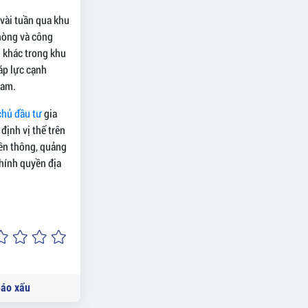
vài tuần qua khu
phòng và công
n khác trong khu
áp lực cạnh
Nam.
chủ đầu tư
gia
định vị thế trên
yền thông, quảng
chính quyền địa
áo xấu