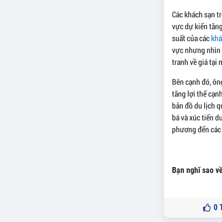
Các khách sạn t
vực dự kiến tăn
suất của các
khá
vực nhưng nhìn c
tranh về giá tạ
Bên cạnh đó, ôn
tăng lợi thế cạn
bản đồ du lịch 
bá và xúc tiến d
phương đến các 
Bạn nghĩ sao về
0
T