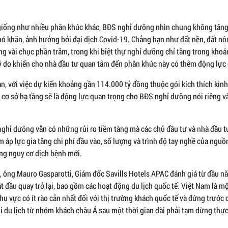
giống như nhiều phân khúc khác, BĐS nghỉ dưỡng nhìn chung không tăng
hó khăn, ảnh hưởng bởi đại dịch Covid-19. Chẳng hạn như đất nền, đất n
ng vài chục phần trăm, trong khi biệt thự nghỉ dưỡng chỉ tăng trong kho
lý do khiến cho nhà đầu tư quan tâm đến phân khúc này có thêm động lực 
ạn, với việc dự kiến khoảng gần 114.000 tỷ đồng thuộc gói kích thích kin
 cơ sở hạ tầng sẽ là động lực quan trọng cho BĐS nghỉ dưỡng nói riêng v
nghỉ dưỡng vẫn có những rủi ro tiềm tàng mà các chủ đầu tư và nhà đầu t
 áp lực gia tăng chi phí đầu vào, số lượng và trình độ tay nghề của nguồ
ng nguy cơ dịch bệnh mới.
 ông Mauro Gasparotti, Giám đốc Savills Hotels APAC đánh giá từ đầu n
ắt đầu quay trở lại, bao gồm các hoạt động du lịch quốc tế. Việt Nam là 
hu vực có ít rào cản nhất đối với thị trường khách quốc tế và đứng trước 
i du lịch từ nhóm khách châu Á sau một thời gian dài phải tạm dừng thực