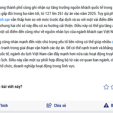
rong thành phố cũng ghi nhận sự tăng trưởng nguồn khách quốc tế trong 
g gấp đôi trong ba năm tới, từ 127 lên 261 dự án vào năm 2025. Tuy giá 
ch sạn
vẫn thấp hơn so với mức trước đại dịch và so với một vài điểm đế
hung hai chỉ số này đều có xu hướng cải thiện. Điều này có thể gia tăng 
i một số điểm đến cũng như về nguồn nhân lực của ngành khách sạn Việt 
g cũng nhán mạnh đến việc chú trọng yếu tố bền vững có thể giúp nhiều
h tranh trong giai đoạn vận hành các dự án. Để có thể cạnh tranh và khẳng 
quốc tế, ngành du lịch Việt Nam cần đẩy mạnh hơn nữa các hoạt động tru
u lịch. Điều này cần một sự phối hợp đồng bộ từ các cơ quan ban ngành, 
tổ chức, doanh nghiệp hoạt động trong lĩnh vực.
 bài viết này?
hích
Chia sẻ
B