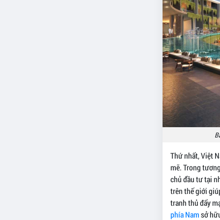
Bấ
Thứ nhất, Việt N
mẽ. Trong tương
chủ đầu tư tại n
trên thế giới gi
tranh thủ đẩy m
phía Nam
sở hữu