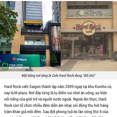
Mặt bằng nơi từng là Cafe Hard Rock đang "đổi chủ"
Hard Rock cafe Saigon thành lập năm 2009 ngay tại khu Kumho cũ,
nay là M plaza. Nơi đây từng là tụ điểm vui chơi ăn uống, sự kiện
nổi tiếng của giới trẻ và người nước ngoài. Ngoài ẩm thực, Hard
Rock còn tổ chức nhiều đêm diễn âm nhạc sôi động thu hút hàng
trăm khán giả mỗi đêm. Sau đợt phong toả do làn sóng thứ 4 của