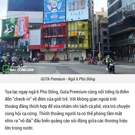
GUTA Premium - Ngã 6 Phù Đổng
Tọa lạc ngay ngã 6 Phù Đổng, Guta Premium cũng nổi tiếng là điểm
đến “check-in” về đêm của giới trẻ. Với không gian ngoài trời
thoáng đãng thích hợp để vừa nhâm nhi tách cà phê, vừa trò chuyện
cùng hội cạ cứng. Thỉnh thoảng người ta có thể phóng tầm mắt
nhìn ra “võ đài” đấu biển quảng cáo sôi động giữa các thương hiệu
lớn trong nước.