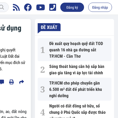
Đăng ký
Đăng nhập
sử dụng
ĐỀ XUẤT
Đề xuất quy hoạch quỹ đất TOD
Nghị quyết
quanh 16 nhà ga đường sắt
Luật Đất đai
TP.HCM - Cần Thơ
uyển mục đích sử
Sóng thoát hàng căn hộ sắp bàn
6.
giao gia tăng vì áp lực tài chính
TP.HCM cho phép chuyển gần
6.500 m² đất để phát triển khu
nghỉ dưỡng
Người có đất đồng sở hữu, sổ
n, ao, đất nông
chung ở Phú Quốc sắp được tháo
 đãi một lần cho