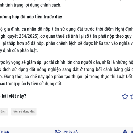
nh tình trạng lợi dụng chính sách.
trường hợp đã nộp tiền trước đây
ộ gia đình, cá nhân đã nộp tiền sử dụng đất trước thời điểm Nghị định
hị quyết 254/2025), cơ quan thuế sẽ tính lại số tiền phải nộp theo quy
h lại thấp hơn số đã nộp, phần chênh lệch sẽ được khấu trừ vào nghĩa v
y định của pháp luật.
ợc kỳ vọng sẽ giảm áp lực tài chính lớn cho người dân, nhất là những hộ
 đích sử dụng đất nông nghiệp sang đất ở trong bối cảnh bảng giá đấ
. Đồng thời, cơ chế này góp phần tạo thuận lợi trong thực thi Luật Đất
ắc trong quản lý tiền sử dụng đất.
 bài viết này?
 đích
tiền sử dụng đất
hích
Chia sẻ
B