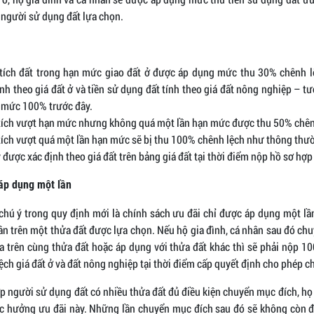
 người sử dụng đất lựa chọn.
tích đất trong hạn mức giao đất ở được áp dụng mức thu 30% chênh l
ính theo giá đất ở và tiền sử dụng đất tính theo giá đất nông nghiệp – 
 mức 100% trước đây.
tích vượt hạn mức nhưng không quá một lần hạn mức được thu 50% chên
tích vượt quá một lần hạn mức sẽ bị thu 100% chênh lệch như thông thư
được xác định theo giá đất trên bảng giá đất tại thời điểm nộp hồ sơ hợp 
 áp dụng một lần
hú ý trong quy định mới là chính sách ưu đãi chỉ được áp dụng một lầ
ân trên một thửa đất được lựa chọn. Nếu hộ gia đình, cá nhân sau đó ch
a trên cùng thửa đất hoặc áp dụng với thửa đất khác thì sẽ phải nộp 1
ệch giá đất ở và đất nông nghiệp tại thời điểm cấp quyết định cho phép 
p người sử dụng đất có nhiều thửa đất đủ điều kiện chuyển mục đích, họ
ợc hưởng ưu đãi này. Những lần chuyển mục đích sau đó sẽ không còn