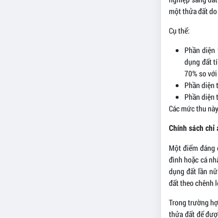
một thửa đất do
Cụ thể:
Phần diện 
dụng đất t
70% so với
Phần diện 
Phần diện 
Các mức thu này 
Chính sách chỉ
Một điểm đáng c
đình hoặc cá nh
dụng đất lần nữ
đất theo chênh l
Trong trường hợ
thửa đất để đư