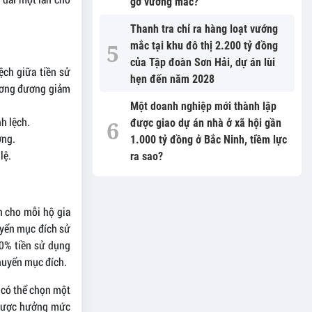
gỡ vướng mắc?
Thanh tra chỉ ra hàng loạt vướng
mắc tại khu đô thị 2.200 tỷ đồng
của Tập đoàn Sơn Hải, dự án lùi
ệch giữa tiền sử
hẹn đến năm 2028
tương đương giảm
Một doanh nghiệp mới thành lập
h lệch.
được giao dự án nhà ở xã hội gần
ờng.
1.000 tỷ đồng ở Bắc Ninh, tiềm lực
lệ.
ra sao?
n cho mỗi hộ gia
uyển mục đích sử
00% tiền sử dụng
chuyển mục đích.
 có thể chọn một
 được hưởng mức