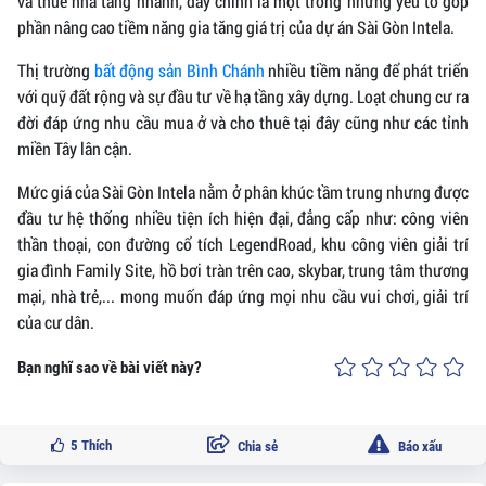
và thuê nhà tăng nhanh, đây chính là một trong những yếu tố góp
phần nâng cao tiềm năng gia tăng giá trị của dự án Sài Gòn Intela.
Thị trường
bất động sản Bình Chánh
nhiều tiềm năng để phát triển
với quỹ đất rộng và sự đầu tư về hạ tầng xây dựng. Loạt chung cư ra
đời đáp ứng nhu cầu mua ở và cho thuê tại đây cũng như các tỉnh
miền Tây lân cận.
Mức giá của Sài Gòn Intela nằm ở phân khúc tầm trung nhưng được
đầu tư hệ thống nhiều tiện ích hiện đại, đẳng cấp như: công viên
thần thoại, con đường cổ tích LegendRoad, khu công viên giải trí
gia đình Family Site, hồ bơi tràn trên cao, skybar, trung tâm thương
mại, nhà trẻ,... mong muốn đáp ứng mọi nhu cầu vui chơi, giải trí
của cư dân.
Bạn nghĩ sao về bài viết này?
5
Thích
Chia sẻ
Báo xấu