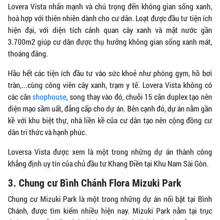
Lovera Vista nhấn mạnh và chú trọng đến không gian sống xanh,
hoà hợp với thiên nhiên dành cho cư dân. Loạt được đầu tư tiện ích
hiện đại, với diện tích cảnh quan cây xanh và mặt nước gần
3.700m2 giúp cư dân được thụ hưởng không gian sống xanh mát,
thoáng đãng.
Hầu hết các tiện ích đầu tư vào sức khoẻ như phòng gym, hồ bơi
tràn,...cùng công viên cây xanh, trạm y tế. Lovera Vista không có
các căn
shophouse
, song thay vào đó, chuỗi 15 căn duplex tạo nên
diện mạo sầm uất, đẳng cấp cho dự án. Bên cạnh đó, dự án nằm gần
kề với khu biệt thự, nhà liền kề của cư dân tạo nên cộng đồng cư
dân tri thức và hạnh phúc.
Loversa Vista được xem là một trong những dự án thành công
khẳng định uy tín của chủ đầu tư Khang Điền tại Khu Nam Sài Gòn.
3. Chung cư Bình Chánh Flora Mizuki Park
Chung cư Mizuki Park là một trong những dự án nổi bật tại Bình
Chánh, được tìm kiếm nhiều hiện nay. Mizuki Park nằm tại trục