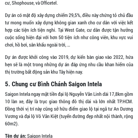
cư, Shophouse, và Officetel.
Dự án có mật độ xây dựng chiếm 29,5%, điều này chứng tỏ chủ đầu
tư mong muốn xây dựng không gian xanh cho cư dân với việc kết
hợp các tiện ích tiện nghi. Tại West Gate, cư dân được tận hưởng
cuộc sống hiện đại với hơn 50 tiện ích như công viên, khu vực vui
chơi, hồ bơi, sân khấu ngoài trời, …
Dự án được khởi công vào 2019, dự kiến bàn giao vào 2022, hứa
hẹn sẽ là một trong những dự án đáp ứng nhu cầu khan hiếm của
thị trường bất động sản khu Tây hiện nay.
5. Chung cư Bình Chánh Saigon Intela
Saigon Intela ngay mặt tiền đại lộ Nguyễn Văn Linh dài 17,8km gồm
10 làn xe, đây là trục giao thông đô thị dài và lớn nhất TP.HCM.
Đồng thời vị trí này cũng sở hữu điểm giao lộ tại ngã tư An Dương
Vương và đại lộ Võ Văn Kiệt (tuyến đường đẹp nhất nội thành, rộng
60m2).
Saigon Intela
Tên dự án: