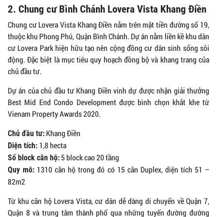
2. Chung cư Bình Chánh Lovera Vista Khang Điền
Chung cư Lovera Vista Khang Điền nằm trên mặt tiền đường số 19,
thuộc khu Phong Phú, Quận Bình Chánh. Dự án nằm liền kề khu dân
cư Lovera Park hiện hữu tạo nên cộng đồng cư dân sinh sống sôi
động. Đặc biệt là mục tiêu quy hoạch đồng bộ và khang trang của
chủ đầu tư.
Dự án của chủ đầu tư Khang Điền vinh dự được nhận giải thưởng
Best Mid End Condo Development được bình chọn khắt khe từ
Vienam Property Awards 2020.
Khang Điền
Chủ đầu tư:
1,8 hecta
Diện tích:
5 block cao 20 tầng
Số block căn hộ:
1310 căn hộ trong đó có 15 căn Duplex, diện tích 51 –
Quy mô:
82m2
Từ khu căn hộ Lovera Vista, cư dân dễ dàng di chuyển về Quận 7,
Quận 8 và trung tâm thành phố qua những tuyến đường đường