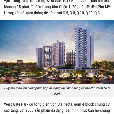
vực Trung Tâm. Từ căn hộ West Gate Park Bình Chánh, bạn chỉ mất
khoảng 15 phút để đến trung tâm Quận 1, 20 phút để đến Phú Mỹ
Hưng; kết nối giao thông dễ dàng với Q.5, Q.8, Q.10, Q.11, Q.3,…
Quy mô rộng lớn cùng phức hợp đa dạng loại hình tăng lợi thế cho West Gate
Park
West Gate Park có tổng diện tích 3,1 hecta, gồm 4 block chung cư
cao tầng, với 2000 sản phẩm đa dạng loại hình như: Căn hộ chung