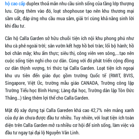
hộ cao cấp
duplex thoả mãn nhu cầu sinh sống của tầng lớp thượng
lưu. Cộng thêm vào đó, loạt shophouse tạo nên khu thương mại
sầm uất, đáp ứng nhu cầu mua sắm, giải trí cùng khả năng sinh lời
khi đầu tư.
Căn hộ Calla Garden sở hữu chuỗi tiện ích nội khu phong phú như
khu cà phê ngoài trời; sân vườn kết hợp hồ bơi tràn; lối bộ hành; hồ
bơi chân mây; khu ẩm thực; siêu thị, công viên ven sông,...tạo nên
cuộc sống tiện nghi cho cư dân. Cùng với đó phát triển cộng đồng
cư dân thịnh vượng, tri thức tại Calla Garden. Loạt tiện ích ngoại
khu ưu tiên đến giáo dục gồm trường Quốc tế (RMIT, BVIS,
Singapore, Việt Úc, trường mẫu giáo CANADA, Trường công lập
Trường Tiểu học Bình Hưng; Làng đại học, Trường dân lập Tôn Đức
Thắng…) tăng thêm lợi thế cho Calla Garden.
Mật độ xây dựng tại Calla Gareden khá cao 42,7% nên mảng xanh
của dự án chưa được đầu tư nhiều. Tuy nhiên, với loạt tiện ích toàn
diện trên Calla Garden mở ra nhiều cơ hội để sinh sống, làm việc và
đầu tư ngay tại đại lộ Nguyễn Văn Linh.