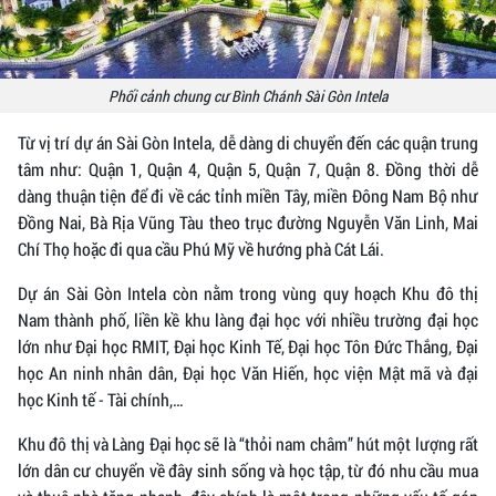
Phối cảnh chung cư Bình Chánh Sài Gòn Intela
Từ vị trí dự án Sài Gòn Intela, dễ dàng di chuyển đến các quận trung
tâm như: Quận 1, Quận 4, Quận 5, Quận 7, Quận 8. Đồng thời dễ
dàng thuận tiện để đi về các tỉnh miền Tây, miền Đông Nam Bộ như
Đồng Nai, Bà Rịa Vũng Tàu theo trục đường Nguyễn Văn Linh, Mai
Chí Thọ hoặc đi qua cầu Phú Mỹ về hướng phà Cát Lái.
Dự án Sài Gòn Intela còn nằm trong vùng quy hoạch Khu đô thị
Nam thành phố, liền kề khu làng đại học với nhiều trường đại học
lớn như Đại học RMIT, Đại học Kinh Tế, Đại học Tôn Đức Thắng, Đại
học An ninh nhân dân, Đại học Văn Hiến, học viện Mật mã và đại
học Kinh tế - Tài chính,…
Khu đô thị và Làng Đại học sẽ là “thỏi nam châm” hút một lượng rất
lớn dân cư chuyển về đây sinh sống và học tập, từ đó nhu cầu mua