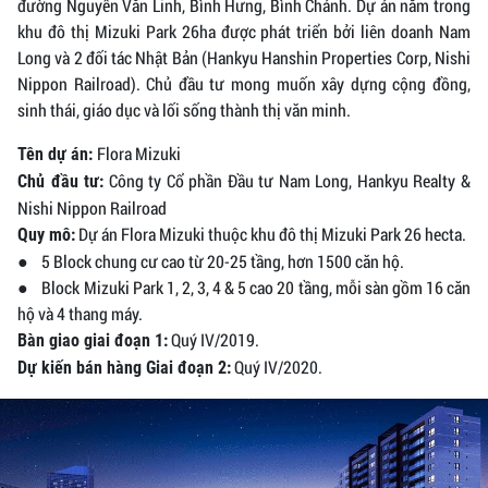
đường Nguyễn Văn Linh, Bình Hưng, Bình Chánh. Dự án nằm trong
khu đô thị Mizuki Park 26ha được phát triển bởi liên doanh Nam
Long và 2 đối tác Nhật Bản (Hankyu Hanshin Properties Corp, Nishi
Nippon Railroad). Chủ đầu tư mong muốn xây dựng cộng đồng,
sinh thái, giáo dục và lối sống thành thị văn minh.
Flora Mizuki
Tên dự án:
Công ty Cổ phần Đầu tư Nam Long, Hankyu Realty &
Chủ đầu tư:
Nishi Nippon Railroad
Dự án Flora Mizuki thuộc khu đô thị Mizuki Park 26 hecta.
Quy mô:
● 5 Block chung cư cao từ 20-25 tầng, hơn 1500 căn hộ.
● Block Mizuki Park 1, 2, 3, 4 & 5 cao 20 tầng, mỗi sàn gồm 16 căn
hộ và 4 thang máy.
Quý IV/2019.
Bàn giao giai đoạn 1:
Quý IV/2020.
Dự kiến bán hàng Giai đoạn 2: