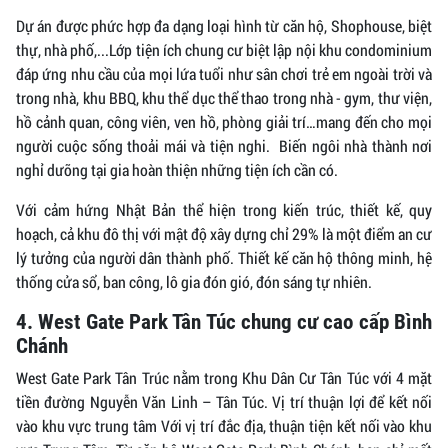
Dự án được phức hợp đa dạng loại hình từ căn hộ, Shophouse, biệt
thự, nhà phố,...Lớp tiện ích chung cư biệt lập nội khu condominium
đáp ứng nhu cầu của mọi lứa tuổi như sân chơi trẻ em ngoài trời và
trong nhà, khu BBQ, khu thể dục thể thao trong nhà - gym, thư viện,
hồ cảnh quan, công viên, ven hồ, phòng giải trí…mang đến cho mọi
người cuộc sống thoải mái và tiện nghi. Biến ngôi nhà thành nơi
nghỉ dưỡng tại gia hoàn thiện những tiện ích cần có.
Với cảm hứng Nhật Bản thể hiện trong kiến trúc, thiết kế, quy
hoạch, cả khu đô thị với mật độ xây dựng chỉ 29% là một điểm an cư
lý tưởng của người dân thành phố. Thiết kế căn hộ thông minh, hệ
thống cửa sổ, ban công, lô gia đón gió, đón sáng tự nhiên.
4. West Gate Park Tân Túc chung cư cao cấp Bình
Chánh
West Gate Park Tân Trúc nằm trong Khu Dân Cư Tân Túc với 4 mặt
tiền đường Nguyễn Văn Linh – Tân Túc. Vị trí thuận lợi để kết nối
vào khu vực trung tâm Với vị trí đắc địa, thuận tiện kết nối vào khu