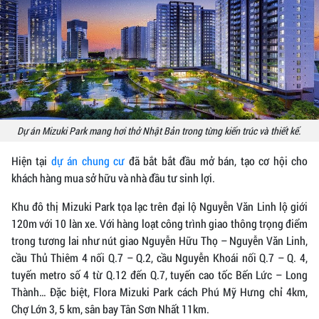
Dự án Mizuki Park mang hơi thở Nhật Bản trong từng kiến trúc và thiết kế.
Hiện tại
dự án chung cư
đã bắt bắt đầu mở bán, tạo cơ hội cho
khách hàng mua sở hữu và nhà đầu tư sinh lợi.
Khu đô thị Mizuki Park tọa lạc trên đại lộ Nguyễn Văn Linh lộ giới
120m với 10 làn xe. Với hàng loạt công trình giao thông trọng điểm
trong tương lai như nút giao Nguyễn Hữu Thọ – Nguyễn Văn Linh,
cầu Thủ Thiêm 4 nối Q.7 – Q.2, cầu Nguyễn Khoái nối Q.7 – Q. 4,
tuyến metro số 4 từ Q.12 đến Q.7, tuyến cao tốc Bến Lức – Long
Thành… Đặc biệt, Flora Mizuki Park cách Phú Mỹ Hưng chỉ 4km,
Chợ Lớn 3, 5 km, sân bay Tân Sơn Nhất 11km.