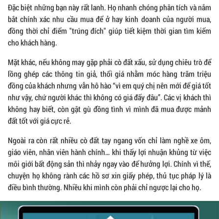
Đặc biệt những bạn này rất lanh. Họ nhanh chóng phân tích và nắm
bắt chính xác nhu cầu mua để ở hay kinh doanh của người mua,
đồng thời chỉ điểm "trúng đích" giúp tiết kiệm thời gian tìm kiếm
cho khách hàng.
Mặt khác, nếu không may gặp phải cò đất xấu, sử dụng chiêu trò để
lồng ghép các thông tin giả, thổi giá nhằm móc hàng trăm triệu
đồng của khách nhưng vẫn hô hào “vì em quý chị nên mới để giá tốt
như vậy, chứ người khác thì không có giá đấy đâu”. Các vị khách thì
không hay biết, còn gật gù đồng tình vì mình đã mua được mảnh
đất tốt với giá cực rẻ.
Ngoài ra còn rất nhiều cò đất tay ngang vốn chỉ làm nghề xe ôm,
giáo viên, nhân viên hành chính… khi thấy lợi nhuận khủng từ việc
môi giới bất động sản thì nhảy ngay vào để hưởng lợi. Chính vì thế,
chuyện họ không rành các hồ sơ xin giấy phép, thủ tục pháp lý là
điều bình thường. Nhiều khi mình còn phải chỉ ngược lại cho họ.