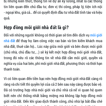
bị những kiến thức, thông tin về dự án kỹ lưỡng, nhất là các thông
tin liên quan đến chủ đầu tư, đơn vị thi công, pháp lý, tiện ích nội
- ngoại khu, giá cả… để có quyết định đầu tư nhà đất tỉnh táo và hiệu
quả.
Hợp đồng môi giới nhà đất là gì?
Đối với những người không có thời gian sẽ tìm đến dịch vụ
môi giới
nhà đất
để thay họ làm công việc rao bán và tìm kiếm khách mua
nhà đất, thuê căn hộ… Lúc này giữa môi giới và bên được môi giới
(chủ nhà, chủ đầu tư,...) sẽ ký kết một hợp đồng môi giới nhà đất,
trong đó nêu rõ các thông tin về nhà đất cần môi giới, quyền và
nghĩa vụ của hai bên, phí môi giới nhà đất, phương thức và thời hạn
thanh toán.
Vì có liên quan đến tiền bạc nên hợp đồng môi giới nhà đất càng rõ
ràng và chi tiết thì quyền lợi của cả 2 bên sau này càng được bảo vệ.
Đã có trường hợp nhà môi giới và chủ nhà cả nể vì quan hệ quen
biết nên chỉ thống nhất bằng miệng mà không lập hợp đồng môi
giới nhà đất. Đến khi giao dịch thành công, chủ nhà lại bắt đầu chê