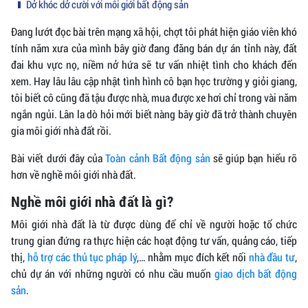
Dở khóc dở cười với môi giới bất động sản
Đang lướt đọc bài trên mạng xã hội, chợt tôi phát hiện giáo viên khó
tính năm xưa của mình bây giờ đang đăng bán dự án tỉnh này, đất
đai khu vực nọ, niềm nở hứa sẽ tư vấn nhiệt tình cho khách đến
xem. Hay lâu lâu cập nhật tình hình cô bạn học trường y giỏi giang,
tôi biết cô cũng đã tậu được nhà, mua được xe hơi chỉ trong vài năm
ngắn ngủi. Lân la dò hỏi mới biết nàng bây giờ đã trở thành chuyên
gia môi giới nhà đất rồi.
Bài viết dưới đây của
Toàn cảnh Bất động sản
sẽ giúp bạn hiểu rõ
hơn về nghề môi giới nhà đất.
Nghề môi giới nhà đất là gì?
Môi giới nhà đất là từ được dùng để chỉ về người hoặc tổ chức
trung gian đứng ra thực hiện các hoạt động tư vấn, quảng cáo, tiếp
thị,
hỗ trợ các thủ tục pháp lý
,… nhằm mục đích kết nối
nhà đầu tư
,
chủ dự án với những người có nhu cầu muốn
giao dịch bất động
sản
.