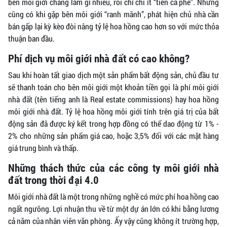
bên môi giới chẳng làm gì nhiều, rồi chỉ chi ít “tiền cà phê”. Nhưng
cũng có khi gặp bên môi giới “ranh mãnh”, phát hiện chủ nhà cần
bán gấp lại kỳ kèo đòi nâng tỷ lệ hoa hồng cao hơn so với mức thỏa
thuận ban đầu.
Phí dịch vụ môi giới nhà đất có cao không?
Sau khi hoàn tất giao dịch một sản phẩm bất động sản, chủ đầu tư
sẽ thanh toán cho bên môi giới một khoản tiền gọi là phí môi giới
nhà đất (tên tiếng anh là Real estate commissions) hay hoa hồng
môi giới nhà đất. Tỷ lệ hoa hồng môi giới tính trên giá trị của bất
động sản đã được ký kết trong hợp đồng có thể dao động từ 1% -
2% cho những sản phẩm giá cao, hoặc 3,5% đối với các mặt hàng
giá trung bình và thấp.
Những thách thức của các công ty môi giới nhà
đất trong thời đại 4.0
Môi giới nhà đất là một trong những nghề có mức phí hoa hồng cao
ngất ngưỡng. Lợi nhuận thu về từ một dự án lớn có khi bằng lương
cả năm của nhân viên văn phòng. Ấy vậy cũng không ít trường hợp,