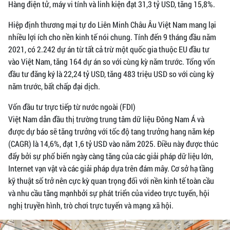
Hàng điện tử, máy vi tính và linh kiện đạt 31,3 tỷ USD, tăng 15,8%.
Hiệp định thương mại tự do Liên Minh Châu Âu Việt Nam mang lại
nhiều lợi ích cho nền kinh tế nói chung. Tính đến 9 tháng đầu năm
2021, có 2.242 dự án từ tất cả trừ một quốc gia thuộc EU đầu tư
vào Việt Nam, tăng 164 dự án so với cùng kỳ năm trước. Tổng vốn
đầu tư đăng ký là 22,24 tỷ USD, tăng 483 triệu USD so với cùng kỳ
năm trước, bất chấp đại dịch.
Vốn đầu tư trực tiếp từ nước ngoài (FDI)
Việt Nam dẫn đầu thị trường trung tâm dữ liệu Đông Nam Á và
được dự báo sẽ tăng trưởng với tốc độ tang trưởng hang năm kép
(CAGR) là 14,6%, đạt 1,6 tỷ USD vào năm 2025. Điều này được thúc
đẩy bởi sự phổ biến ngày càng tăng của các giải pháp dữ liệu lớn,
Internet vạn vật và các giải pháp dựa trên đám mây. Cơ sở hạ tầng
kỹ thuật số trở nên cực kỳ quan trọng đối với nền kinh tế toàn cầu
và nhu cầu tăng mạnhbởi sự phát triển của video trực tuyến, hội
nghị truyền hình, trò chơi trực tuyến và mạng xã hội.