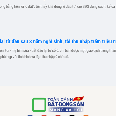
ông bằng tiền lời lô đất", tôi thấy khá đúng vì đầu tư vào BĐS đúng cách, kể cả 
ại từ đầu sau 3 năm nghỉ sinh, tôi thu nhập trăm triệu 
n, tôi - mẹ bỉm sữa - bắt đầu lại từ số 0, chỉ bán được một giao dịch trong thán
hù hợp với tình hình và đạt thu nhập 9 chữ số.