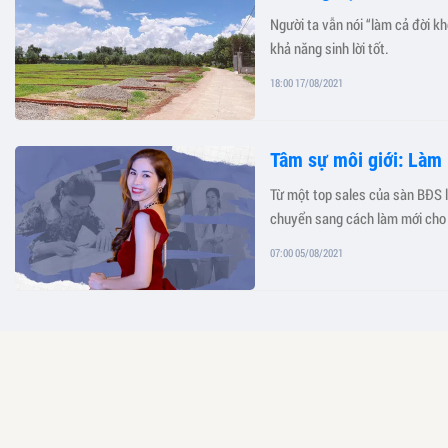
Người ta vẫn nói “làm cả đời kh
khả năng sinh lời tốt.
18:00 17/08/2021
Tâm sự môi giới: Làm l
Từ một top sales của sàn BĐS lớ
chuyển sang cách làm mới cho p
07:00 05/08/2021