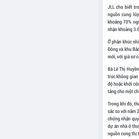
JLL cho biết t
nguồn cung lũy 
khoảng 70% ngu
nhận khoảng 3.60
Ở phân khúc nhà 
Đông và khu Bắc
mới, với giá sơ 
Bà Lê Thị Huyền
trúc không gian 
độ hoặc khởi côn
tảng cho một ch
Trong khi đó, t
sắc so với năm 
chứng nhận quyề
dự án nhà ở thư
nguồn cung thị 