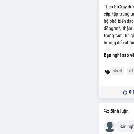
Theo Sở Xây dựn
cấp, tập trung t
hộ phổ biến dao
đồng/m², thậm 
trung tâm, tứ g
hướng đến nhóm 
Bạn nghĩ sao về
căn hộ
giá
0
T
Bình luận