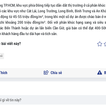
g TP.HCM, khu vực phía Đông tiếp tục dẫn dắt thị trường ở cả phân khúc 
ại các khu vực như Cát Lái, Long Trường, Long Bình, Bình Trưng và An K
 động từ 45-55 triệu đồng/m², trong khi một số dự án được chào bán ở 
chí khoảng 200 triệu đồng/m². Đối với phân khúc hạng sang và siêu s
iác Bến Thành hoặc dự án lấn biển Cần Giờ, giá bán có thể đạt 400-50
khách hàng đầu tư dài hạn và tích sản.
 bài viết này?
 cả
hích
Chia sẻ
B