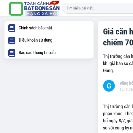
Chính sách bảo mật
Giá căn 
Điều khoản sử dụng
chiếm 7
Báo cáo thông tin xấu
Thị trường căn 
khi giá bán sơ c
Đông.
15:10 08
Thị trường căn 
phân khúc. The
bố ngày 8/7, giá
so với cùng kỳ 