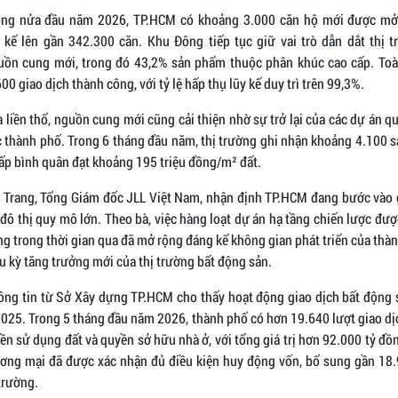
rong nửa đầu năm 2026, TP.HCM có khoảng 3.000 căn hộ mới được mở
kế lên gần 342.300 căn. Khu Đông tiếp tục giữ vai trò dẫn dắt thị 
ồn cung mới, trong đó 43,2% sản phẩm thuộc phân khúc cao cấp. Toàn
0 giao dịch thành công, với tỷ lệ hấp thụ lũy kế duy trì trên 99,3%.
liền thổ, nguồn cung mới cũng cải thiện nhờ sự trở lại của các dự án q
 thành phố. Trong 6 tháng đầu năm, thị trường ghi nhận khoảng 4.100
cấp bình quân đạt khoảng 195 triệu đồng/m² đất.
 Trang, Tổng Giám đốc JLL Việt Nam, nhận định TP.HCM đang bước vào g
đô thị quy mô lớn. Theo bà, việc hàng loạt dự án hạ tầng chiến lược đư
g trong thời gian qua đã mở rộng đáng kể không gian phát triển của thà
u kỳ tăng trưởng mới của thị trường bất động sản.
hông tin từ Sở Xây dựng TP.HCM cho thấy hoạt động giao dịch bất động s
2025. Trong 5 tháng đầu năm 2026, thành phố có hơn 19.640 lượt giao dị
n sử dụng đất và quyền sở hữu nhà ở, với tổng giá trị hơn 92.000 tỷ đồn
ơng mại đã được xác nhận đủ điều kiện huy động vốn, bổ sung gần 18
trường.