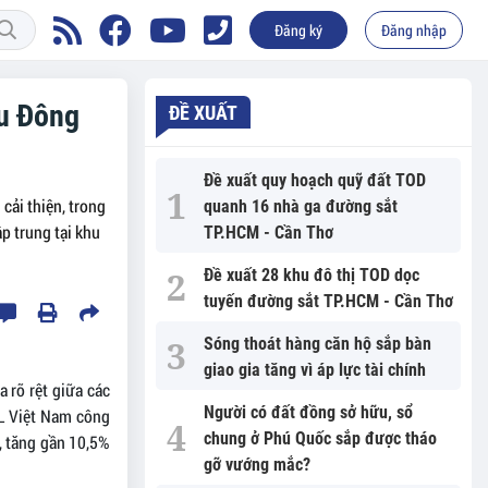
Đăng ký
Đăng nhập
hu Đông
ĐỀ XUẤT
Đề xuất quy hoạch quỹ đất TOD
cải thiện, trong
quanh 16 nhà ga đường sắt
p trung tại khu
TP.HCM - Cần Thơ
Đề xuất 28 khu đô thị TOD dọc
tuyến đường sắt TP.HCM - Cần Thơ
Sóng thoát hàng căn hộ sắp bàn
giao gia tăng vì áp lực tài chính
 rõ rệt giữa các
Người có đất đồng sở hữu, sổ
L Việt Nam công
chung ở Phú Quốc sắp được tháo
², tăng gần 10,5%
gỡ vướng mắc?