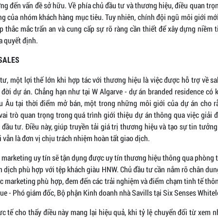
g đến vấn đề sở hữu. Về phía chủ đầu tư và thương hiệu, điều quan trọng
ọng của nhóm khách hàng mục tiêu. Tuy nhiên, chính đội ngũ môi giới mớ
áp thắc mắc trấn an và cung cấp sự rõ ràng cần thiết để xây dựng niềm 
a quyết định.
SALES
tư, một lợi thế lớn khi hợp tác với thương hiệu là việc được hỗ trợ về s
 đời dự án. Chẳng hạn như tại W Algarve - dự án branded residence có 
 Âu tại thời điểm mở bán, một trong những môi giới của dự án cho r
ai trò quan trọng trong quá trình giới thiệu dự án thông qua việc giải 
đầu tư. Điều này, giúp truyền tải giá trị thương hiệu và tạo sự tin tưở
i vẫn là đơn vị chịu trách nhiệm hoàn tất giao dịch.
 marketing uy tín sẽ tận dụng được uy tín thương hiệu thông qua phòng 
n dịch phù hợp với tệp khách giàu HNW. Chủ đầu tư cần nắm rõ chân dun
ợc marketing phù hợp, đem đến các trải nghiệm và điểm chạm tinh tế thô
ue - Phó giám đốc, Bộ phận Kinh doanh nhà Savills tại Six Senses Whitel
c tế cho thấy điều này mang lại hiệu quả, khi tỷ lệ chuyển đổi từ xem 