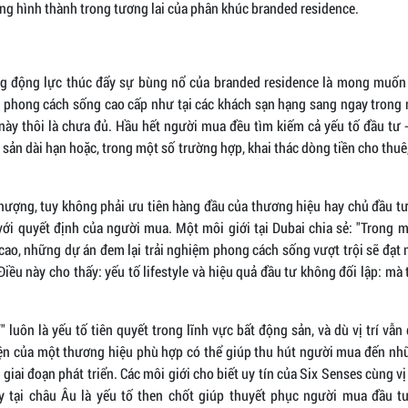
ng hình thành trong tương lai của phân khúc branded residence.
g động lực thúc đẩy sự bùng nổ của branded residence là mong muốn
ại phong cách sống cao cấp như tại các khách sạn hạng sang ngay trong 
 này thôi là chưa đủ. Hầu hết người mua đều tìm kiếm cả yếu tố đầu tư 
ài sản dài hạn hoặc, trong một số trường hợp, khai thác dòng tiền cho thuê
hượng, tuy không phải ưu tiên hàng đầu của thương hiệu hay chủ đầu tư,
với quyết định của người mua. Một môi giới tại Dubai chia sẻ: "Trong m
 cao, những dự án đem lại trải nghiệm phong cách sống vượt trội sẽ đạt
iều này cho thấy: yếu tố lifestyle và hiệu quả đầu tư không đối lập: mà 
rí" luôn là yếu tố tiên quyết trong lĩnh vực bất động sản, và dù vị trí vẫn
iện của một thương hiệu phù hợp có thể giúp thu hút người mua đến n
giai đoạn phát triển. Các môi giới cho biết uy tín của Six Senses cùng vị
y tại châu Âu là yếu tố then chốt giúp thuyết phục người mua đầu t