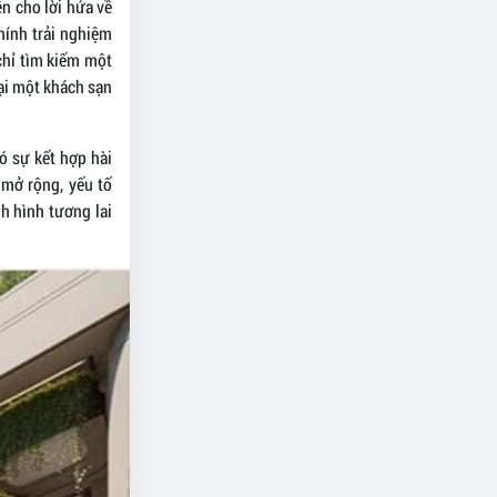
n cho lời hứa về
hính trải nghiệm
 chỉ tìm kiếm một
tại một khách sạn
ó sự kết hợp hài
 mở rộng, yếu tố
h hình tương lai