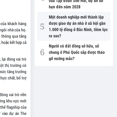
của Tập đoàn Sơn Hải, dự án lùi
hẹn đến năm 2028
Một doanh nghiệp mới thành lập
 của khách hàng
được giao dự án nhà ở xã hội gần
ngôi nhà của họ.
1.000 tỷ đồng ở Bắc Ninh, tiềm lực
- thông qua tăng
ra sao?
, hoặc kết hợp cả
Người có đất đồng sở hữu, sổ
chung ở Phú Quốc sắp được tháo
 lại đóng vai trò
gỡ vướng mắc?
ột thị trường có
 mức tăng trưởng
thực chất, bổ trợ
 đóng vai trò nền
hững khu vực mới
 thế flagship của
ư vào dự án The