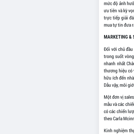
mức độ ảnh hưởn
ưu tiên và kỳ v
trực tiếp giải đ
mua tự tin đưa r
MARKETING & 
Đối với chủ đầu 
trong suốt vòng
nhanh nhất Châu
thương hiệu có v
hữu ích đến nhà 
Dẫu vậy, môi giớ
Một đơn vị sales
mẫu và các chiế
có các chiến lư
theo Carla Mcinr
Kinh nghiệm thự