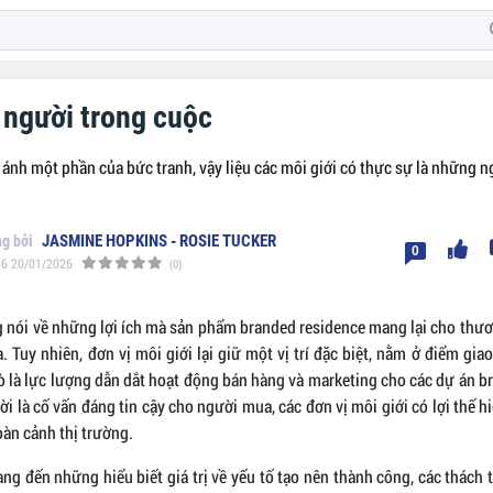
 người trong cuộc
 ánh một phần của bức tranh, vậy liệu các môi giới có thực sự là những n
JASMINE HOPKINS
-
ROSIE TUCKER
0
46 20/01/2026
(0)
 nói về những lợi ích mà sản phẩm branded residence mang lại cho thươ
 Tuy nhiên, đơn vị môi giới lại giữ một vị trí đặc biệt, nằm ở điểm gia
rò là lực lượng dẫn dắt hoạt động bán hàng và marketing cho các dự án b
ời là cố vấn đáng tin cậy cho người mua, các đơn vị môi giới có lợi thế h
oàn cảnh thị trường.
ng đến những hiểu biết giá trị về yếu tố tạo nên thành công, các thách 