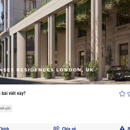
 bài viết này?
môi giới
hích
Chia sẻ
B