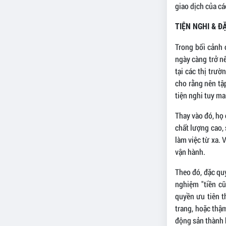
giao dịch của c
TIỆN NGHI & Đ
Trong bối cảnh 
ngày càng trở n
tại các thị trườ
cho rằng nên tậ
tiện nghi tuy ma
Thay vào đó, họ 
chất lượng cao,
làm việc từ xa. 
vận hành.
Theo đó, đặc qu
nghiệm "tiền c
quyền ưu tiên t
trang, hoặc thậ
động sản thành 