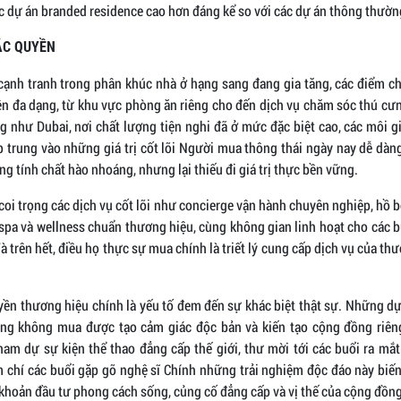
ác dự án branded residence cao hơn đáng kể so với các dự án thông thườn
ẶC QUYỀN
cạnh tranh trong phân khúc nhà ở hạng sang đang gia tăng, các điểm 
ên đa dạng, từ khu vực phòng ăn riêng cho đến dịch vụ chăm sóc thú cưn
ng như Dubai, nơi chất lượng tiện nghi đã ở mức đặc biệt cao, các môi 
p trung vào những giá trị cốt lõi Người mua thông thái ngày nay dễ dàn
ng tính chất hào nhoáng, nhưng lại thiếu đi giá trị thực bền vững.
coi trọng các dịch vụ cốt lõi như concierge vận hành chuyên nghiệp, hồ
 spa và wellness chuẩn thương hiệu, cùng không gian linh hoạt cho các b
Và trên hết, điều họ thực sự mua chính là triết lý cung cấp dịch vụ của th
yền thương hiệu chính là yếu tố đem đến sự khác biệt thật sự. Những dự 
ũng không mua được tạo cảm giác độc bản và kiến tạo cộng đồng riêng
ham dự sự kiện thể thao đẳng cấp thế giới, thư mời tới các buổi ra mắt
m chí các buổi gặp gỡ nghệ sĩ Chính những trải nghiệm độc đáo này biến
khoản đầu tư phong cách sống, củng cố đẳng cấp và vị thế của cộng đồn