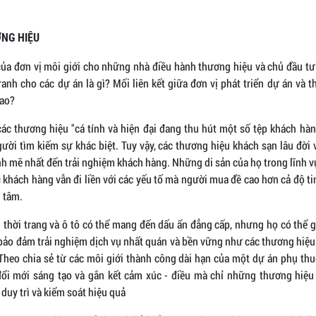
ƠNG HIỆU
của đơn vị môi giới cho những nhà điều hành thương hiệu và chủ đầu 
ranh cho các dự án là gì? Mối liên kết giữa đơn vị phát triển dự án và 
sao?
các thương hiệu "cá tính và hiện đại đang thu hút một số tệp khách hàn
gười tìm kiếm sự khác biệt. Tuy vậy, các thương hiệu khách sạn lâu đời 
h mẽ nhất đến trải nghiệm khách hàng. Những di sản của họ trong lĩnh v
khách hàng vẫn đi liền với các yếu tố mà người mua đề cao hơn cả độ ti
n tâm.
 thời trang và ô tô có thể mang đến dấu ấn đẳng cấp, nhưng họ có thể 
bảo đảm trải nghiệm dịch vụ nhất quán và bền vững như các thương hiệu 
Theo chia sẻ từ các môi giới thành công dài hạn của một dự án phụ th
đổi mới sáng tạo và gắn kết cảm xúc - điều mà chỉ những thương hiệu
 duy trì và kiểm soát hiệu quả