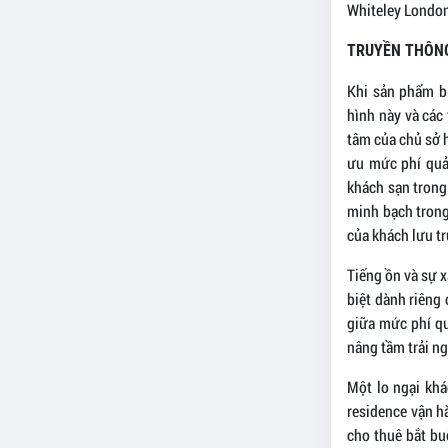
Whiteley London
TRUYỀN THÔN
Khi sản phẩm b
hình này và các
tâm của chủ sở 
ưu mức phí quản
khách sạn trong
minh bạch trong
của khách lưu t
Tiếng ồn và sự x
biệt dành riêng 
giữa mức phí qu
nâng tầm trải n
Một lo ngại khá
residence vận h
cho thuê bắt bu