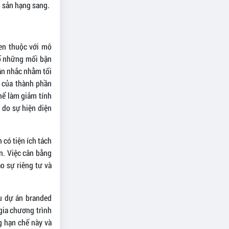
g sản hạng sang.
en thuộc với mô
số những mối bận
ân nhắc nhằm tối
h của thành phần
hể làm giảm tính
 do sự hiện diện
 có tiện ích tách
ẫn. Việc cân bằng
o sự riêng tư và
ều dự án branded
gia chương trình
g hạn chế này và