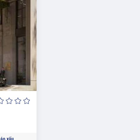
áo xấu