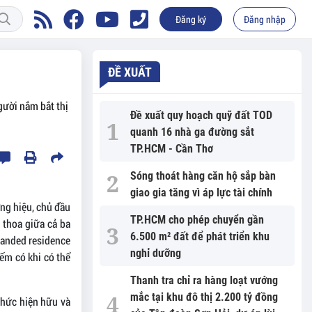
Đăng ký
Đăng nhập
ĐỀ XUẤT
gười nắm bắt thị
Đề xuất quy hoạch quỹ đất TOD
quanh 16 nhà ga đường sắt
TP.HCM - Cần Thơ
Sóng thoát hàng căn hộ sắp bàn
giao gia tăng vì áp lực tài chính
ng hiệu, chủ đầu
TP.HCM cho phép chuyển gần
o thoa giữa cả ba
6.500 m² đất để phát triển khu
randed residence
nghỉ dưỡng
iếm có khi có thể
Thanh tra chỉ ra hàng loạt vướng
mắc tại khu đô thị 2.200 tỷ đồng
thức hiện hữu và