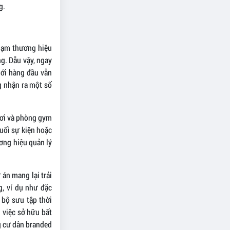
g.
chạm thương hiệu
g. Dẫu vậy, ngay
giới hàng đầu vẫn
g nhận ra một số
 bơi và phòng gym
uổi sự kiện hoặc
ương hiệu quản lý
án mang lại trải
, ví dụ như đặc
 bộ sưu tập thời
 việc sở hữu bất
g cư dân branded