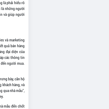
 là phải hiểu rõ
i là những người
tin và giúp người
ales và marketing
kết quả bán hàng
ằng đại diện của
đáp các thông tin
ng đến người mua.
trưng bày, căn hộ
g khách hàng, và
ng qua nhà mẫu",
ey.
nhà mẫu đến chốt