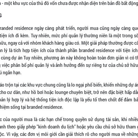
 - một khu vực của thủ đô vốn chưa được nhận diện trên bản đồ bất độn
G
randed residence ngày càng phát triển, người mua cũng ngày càng qu
 tiện ích đi kèm. Tuy nhiên, mức phí quản lý thường niên là một trong 
hữu, ngay cả với nhóm khách hàng giàu có. Một giải pháp thường được c
 lý là tích hợp tiện ích của thành phần branded residence với tiện íc
 cùng dự án Tuy nhiên, phương án này không hoàn toàn đơn giản vì có t
 việc phân bổ phí quản lý và ảnh hưởng đến sự riêng tư của chủ sở hữu
rú ngắn hạn.
áo trộn tại các khu vực chung cũng là lo ngại phổ biến, khiến những dự án
cho cư dân, như hồ bơi hoặc lounge chuyên biệt, trở nên đặc biệt hấp d
ản lý hợp lý và hệ thống tiện ích độc lập là yếu tố then chốt để đảm bả
ghiệm sống tại branded residence.
c của người mua là các hạn chế trong quyền sử dụng tài sản, khi nhi
ành theo giấy phép "kinh doanh du lịch" hoặc yêu cầu chủ sở hữu tham 
ộc. Vì vậy, các đơn vị môi giới cần giải thích rõ cho người mua về nhữn