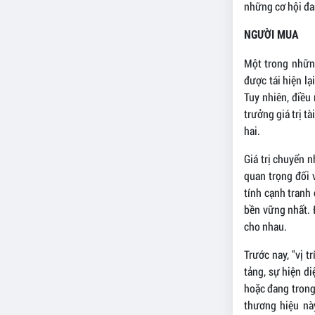
những cơ hội đa
NGƯỜI MUA
Một trong nhữn
được tái hiện l
Tuy nhiên, điều
trưởng giá trị t
hai.
Giá trị chuyển n
quan trọng đối 
tính cạnh tranh
bền vững nhất. Đ
cho nhau.
Trước nay, "vị t
tảng, sự hiện d
hoặc đang trong 
thương hiệu nà