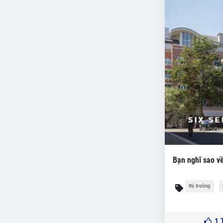
Bạn nghĩ sao về
thị trường
1
T