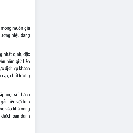
tư mong muốn gia
thương hiệu đang
g nhất định, đặc
vẫn nắm giữ liên
ực dịch vụ khách
n cậy, chất lượng
gặp một số thách
gắn liền với lĩnh
uộc vào khả năng
 khách sạn danh