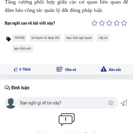
Tăng cường phối hợp giữa các cơ quan liên quan để
đảm bảo công tác quản lý đất đúng pháp luật.
Bạn nghĩ sao về bài viết này?
TP.HCM
kế hoạch sử dụng đất
thực hiện quy hoạch
cấp xã
quy định mới
0
Thích
Chia sẻ
Báo xấu
Bình luận