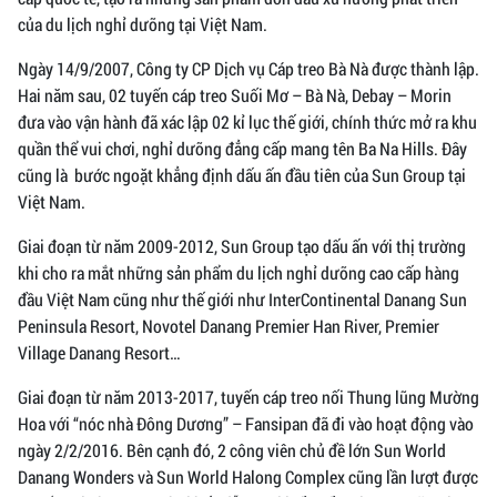
của du lịch nghỉ dưỡng tại Việt Nam.
Ngày 14/9/2007, Công ty CP Dịch vụ Cáp treo Bà Nà được thành lập.
Hai năm sau, 02 tuyến cáp treo Suối Mơ – Bà Nà, Debay – Morin
đưa vào vận hành đã xác lập 02 kỉ lục thế giới, chính thức mở ra khu
quần thể vui chơi, nghỉ dưỡng đẳng cấp mang tên Ba Na Hills. Đây
cũng là bước ngoặt khẳng định dấu ấn đầu tiên của Sun Group tại
Việt Nam.
Giai đoạn từ năm 2009-2012, Sun Group tạo dấu ấn với thị trường
khi cho ra mắt những sản phẩm du lịch nghỉ dưỡng cao cấp hàng
đầu Việt Nam cũng như thế giới như InterContinental Danang Sun
Peninsula Resort, Novotel Danang Premier Han River, Premier
Village Danang Resort…
Giai đoạn từ năm 2013-2017, tuyến cáp treo nối Thung lũng Mường
Hoa với “nóc nhà Đông Dương” – Fansipan đã đi vào hoạt động vào
ngày 2/2/2016. Bên cạnh đó, 2 công viên chủ đề lớn Sun World
Danang Wonders và Sun World Halong Complex cũng lần lượt được