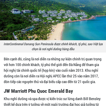
InterContinenal Danang Sun Peninsula được chính khách, tỷ phú, sao Việt lựa
chọn là nơi nghỉ dưỡng hàng đầu
Bên cạnh đó, cũng là nơi diễn ra những sự kiện chính trị quan trọng
với hơn 100 chính khách, tỷ phú thế giới đến Đà Nẵng để tham gia
hội nghị tài chính quốc tế (họp kín) vào cuối năm 2013. Khu nghỉ
dưỡng còn là nơi diễn ra Hội nghị APEC lần thứ 25 vào năm 2017,
đón tiếp các nguyên thủ và đại biểu cấp cao đến từ 21 quốc gia.
JW Marriott Phu Quoc Emerald Bay
Khu nghỉ dưỡng và spa được vị kiến trúc sư lừng danh Bill Bensley
thiết kế dựa trên ý tưởng về một ngôi trường đại học giả tưởng từ