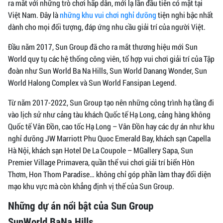
ra mắt với những trò chơi hấp dẫn, mới lạ lần đầu tiên có mặt tại
Việt Nam. Đây là
những khu vui chơi nghỉ dưỡng
tiện nghi bậc nhất
dành cho mọi đối tượng, đáp ứng nhu cầu giải trí của người Việt.
Đầu năm 2017, Sun Group đã cho ra mắt thương hiệu mới Sun
World quy tụ các hệ thống công viên, tổ hợp vui chơi giải trí của Tập
đoàn như Sun World Ba Na Hills, Sun World Danang Wonder, Sun
World Halong Complex và Sun World Fansipan Legend.
Từ năm 2017-2022, Sun Group tạo nên những công trình hạ tầng đi
vào lịch sử như cảng tàu khách Quốc tế Hạ Long, cảng hàng không
Quốc tế Vân Đồn, cao tốc Hạ Long – Vân Đồn hay các dự án như khu
nghỉ dưỡng JW Marriott Phu Quoc Emerald Bay, khách sạn Capella
Hà Nội, khách sạn Hotel De La Coupole – MGallery Sapa, Sun
Premier Village Primavera, quần thể vui chơi giải trí biển Hòn
Thơm, Hon Thom Paradise… không chỉ góp phần làm thay đổi diện
mạo khu vực mà còn khẳng định vị thế của Sun Group.
Những dự án nổi bật của Sun Group
SunWorld BaNa Hills