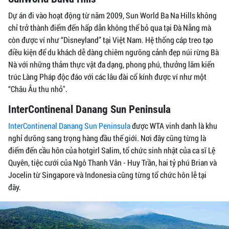
Dự án đi vào hoạt động từ năm 2009, Sun World Ba Na Hills không
chỉ trở thành điểm đến hấp dẫn không thể bỏ qua tại Đà Nẵng mà
còn được ví như “Disneyland” tại Việt Nam. Hệ thống cáp treo tạo
điều kiện để du khách dễ dàng chiêm ngưỡng cảnh đẹp núi rừng Bà
Nà với những thảm thực vật đa dạng, phong phú, thưởng lãm kiến
trúc Làng Pháp độc đáo với các lâu đài cổ kính được ví như một
“Châu Âu thu nhỏ".
InterContinenal Danang Sun Peninsula
InterContinenal Danang Sun Peninsula
được WTA vinh danh là khu
nghỉ dưỡng sang trọng hàng đầu thế giới. Nơi đây cũng từng là
điểm đến cầu hôn của hotgirl Salim, tổ chức sinh nhật của ca sĩ Lệ
Quyên, tiệc cưới của Ngô Thanh Vân - Huy Trần, hai tỷ phú Brian và
Jocelin từ Singapore và Indonesia cũng từng tổ chức hôn lễ tại
đây.