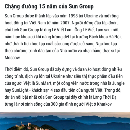
Chặng đường 15 năm của Sun Group
Sun Group được thành lập vào năm 1998 tại Ukraine và mở rộng
hoạt động tại Việt Nam từ năm 2007. Người đứng đầu tập đoàn,
chủ tịch Sun Group là ông Lê Viết Lam. Ông Lê Viết Lam sau một
năm học khoa cơ khí năng lượng dệt tại trường Bách khoa Hà Nội,
nhờ thành tích học tập xuất sắc, ông được cử sang Nga học tập
theo chương trình đào tạo của Nhà nước và nhận bằng thạc sĩ tại
Moscow.
Thời điểm đó, Sun Group đã xây dựng và đưa vào hoạt động nhiều
công trình, dịch vụ lớn tại Ukraine như siêu thị thực phẩm đầu tiên
của người Việt là SunMart, một công viên nước trong nhà là Jungle
hay SunLight - khách sạn 4 sao đầu tiên của người Việt. Trong đó,
dự án nổi bật nhất của Sun Group tại đây chính là Làng Thời Đại
từng là nơi sinh sống của 300 gia đình người Việt ở Kharkov.