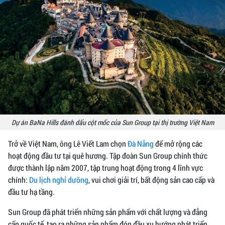
Dự án BaNa Hills đánh dấu cột mốc của Sun Group tại thị trường Việt Nam
Trở về Việt Nam, ông Lê Viết Lam chọn
Đà Nẵng
để mở rộng các
hoạt động đầu tư tại quê hương. Tập đoàn Sun Group chính thức
được thành lập năm 2007, tập trung hoạt động trong 4 lĩnh vực
chính:
Du lịch nghỉ dưỡng
, vui chơi giải trí, bất động sản cao cấp và
đầu tư hạ tầng.
Sun Group đã phát triển những sản phẩm với chất lượng và đẳng
cấp quốc tế, tạo ra những sản phẩm đón đầu xu hướng phát triển