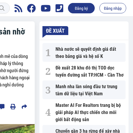
Đăng ký
Đăng nhập
 sản nhờ
ĐỀ XUẤT
Nhà nước sẽ quyết định giá đất
ạnh mẽ của dòng
theo bảng giá và hệ số K
pháp lý thông
Đề xuất 28 khu đô thị TOD dọc
 "nhờ người đứng
tuyến đường sắt TP.HCM - Cần Thơ
 khách hàng ngoại
và nghỉ dưỡng
Manh nha làn sóng đầu tư trung
tâm dữ liệu tại Việt Nam
Master AI For Realtors trang bị bộ
giải pháp AI thực chiến cho môi
giới bất động sản
Chuyển gần 3 ha rừng để xây nhà