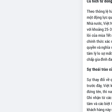
Cú hích từ dòng
Theo thông lệ h
một động lực qu
Nhà nước, Việt 
với khoảng 25-30
lõi của mùa Tết 
chính thức xác 
quyền và nghĩa v
tâm lý lo sợ mất
chấp gia đình đ
Sự thoái trào 
Sự thay đổi về 
trước đây, Việt
đứng tên, thì n
Ghi nhận từ các
tâm và các biệt
khách hàng này ư