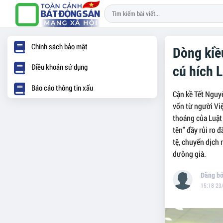
Chính sách bảo mật
Dòng kiề
Điều khoản sử dụng
cú hích 
Báo cáo thông tin xấu
Cận kề Tết Nguy
vốn từ người Vi
thoáng của Luật
tên" đầy rủi ro 
tệ, chuyển dịch
dưỡng già.
15:18 23