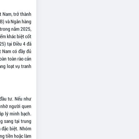
t Nam, trở thành
WB) và Ngân hàng
 trong năm 2025,
iểm khác biệt cốt
25) tại Điều 4 đã
ệt Nam có đầy đủ
hoàn toàn rào cản
àng loạt vụ tranh
 đầu tư. Nếu như
ễ nhờ người quen
áp lý minh bạch.
g sang tại trung
m đặc biệt. Nhóm
òng tiền hoặc làm