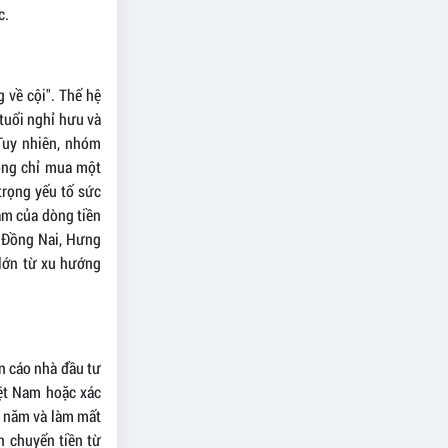
c.
 về cội". Thế hệ
 tuổi nghỉ hưu và
Tuy nhiên, nhóm
ông chỉ mua một
trọng yếu tố sức
ắm của dòng tiền
i Đồng Nai, Hưng
 lớn từ xu hướng
ến cáo nhà đầu tư
iệt Nam hoặc xác
u năm và làm mất
h chuyển tiền từ