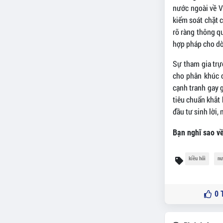
nước ngoài về V
kiểm soát chặt c
rõ ràng thông q
hợp pháp cho dò
Sự tham gia trự
cho phân khúc 
cạnh tranh gay 
tiêu chuẩn khắt 
đầu tư sinh lời,
Bạn nghĩ sao về
kiều hối
nư
0
T