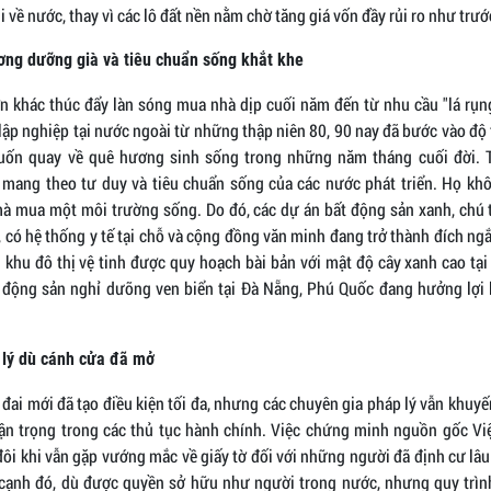
i về nước, thay vì các lô đất nền nằm chờ tăng giá vốn đầy rủi ro như trướ
ơng dưỡng già và tiêu chuẩn sống khắt khe
n khác thúc đẩy làn sóng mua nhà dịp cuối năm đến từ nhu cầu "lá rụng
 lập nghiệp tại nước ngoài từ những thập niên 80, 90 nay đã bước vào độ
ốn quay về quê hương sinh sống trong những năm tháng cuối đời. 
 mang theo tư duy và tiêu chuẩn sống của các nước phát triển. Họ kh
mà mua một môi trường sống. Do đó, các dự án bất động sản xanh, chú 
, có hệ thống y tế tại chỗ và cộng đồng văn minh đang trở thành đích ng
 khu đô thị vệ tinh được quy hoạch bài bản với mật độ cây xanh cao tạ
 động sản nghỉ dưỡng ven biển tại Đà Nẵng, Phú Quốc đang hưởng lợi
 lý dù cánh cửa đã mở
đai mới đã tạo điều kiện tối đa, nhưng các chuyên gia pháp lý vẫn khuy
hận trọng trong các thủ tục hành chính. Việc chứng minh nguồn gốc V
đôi khi vẫn gặp vướng mắc về giấy tờ đối với những người đã định cư lâ
cạnh đó, dù được quyền sở hữu như người trong nước, nhưng quy trìn