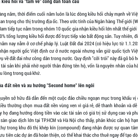
 kiều hối và "tấm vé" công dân toàn cầu
àng năm, thời điểm cuối năm luôn là lúc dòng kiều hối chảy mạnh về Việ
an trọng cho thị trường địa ốc. Theo ước tính của Ngân hàng Thế giới (
Nam tiếp tục nằm trong nhóm 10 quốc gia nhận kiều hối lớn nhất thế giới
% tổng lượng kiều hối được đổ trực tiếp vào bất động sản. Tuy nhiên, đ
năm nay nằm ở cơ chế pháp lý. Luật Đất đai 2024 (có hiệu lực từ 1.1.20
nhận người gốc Việt định cư ở nước ngoài nhưng vẫn giữ quốc tịch Vi
ụ về đất đai như công dân trong nước. Quy định "cởi trói" này đã gỡ bỏ 
 tài sản khi phải nhờ người thân đứng tên hộ, vốn là nguyên nhân của h
au lòng trong quá khứ.
của đất nền và xu hướng "Second home" lên ngôi
quyền sở hữu đã dẫn đến một cuộc đảo chiều ngoạn mục trong khẩu vị
 kiều thường chọn mua đất nền vùng ven vì giá rẻ, dễ thanh khoản và d
ay họ đang hướng dòng tiền vào các tài sản có giá trị sử dụng cao và ph
 sàn giao dịch lớn tại TP.HCM và Hà Nội cho thấy, phân khúc căn hộ hạn
 thự trong khu đô thị khép kín (compound) đang nhận được sự quan tâ
u tiên các dự án đã hoàn thiện, có thể khai thác cho thuê ngay để tạo d