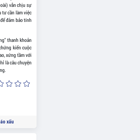
oài) vẫn chịu sự
u tư cần làm việc
 để đảm bảo tính
ăng" thanh khoản
chứng kiến cuộc
ao, xứng tầm với
chỉ là câu chuyện
ơng.
áo xấu