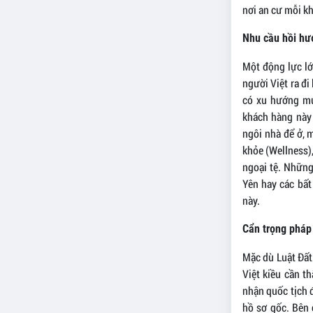
nơi an cư mỗi kh
Nhu cầu hồi hư
Một động lực lớ
người Việt ra đi
có xu hướng mu
khách hàng này
ngôi nhà để ở, 
khỏe (Wellness)
ngoại tệ. Những
Yên hay các bất
này.
Cẩn trọng pháp
Mặc dù Luật Đất 
Việt kiều cần t
nhận quốc tịch 
hồ sơ gốc. Bên 