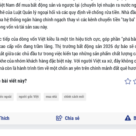
iệt Nam để mua bất động sản và ngược lại (chuyển lợi nhuận ra nước ng
hẽ của Luật Quản lý ngoại hối và các quy định về chống rửa tiền. Nhà đầ
ua hệ thống ngân hàng chính ngạch thay vì các kênh chuyển tiền "tay ba"
ng vốn và tài sản sau này.
c tiếp của dòng vốn Việt kiều là một tín hiệu tích cực, góp phần "phá b
cao cấp vốn đang trầm lắng. Thị trường bất động sản 2026 dự báo sẽ 
gắt giữa các chủ đầu tư trong việc kiến tạo những sản phẩm chất lượng c
khe của nhóm khách hàng đặc biệt này. Với người Việt xa xứ, đây không 
 mà còn là hành trình tìm về một chốn an yên trên chính mảnh đất quê hư
 bài viết này?
ớc ngoài
người gốc Việt
mua nhà
chính sách mới
hích
Chia sẻ
B