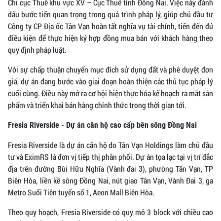
Chi cục Thuế khu vực XV – Cục Thuế tỉnh Đồng Nai. Việc này đánh
dấu bước tiến quan trọng trong quá trình pháp lý, giúp chủ đầu tư
Công ty CP Địa ốc Tân Vạn hoàn tất nghĩa vụ tài chính, tiến đến đủ
điều kiện để thực hiện ký hợp đồng mua bán với khách hàng theo
quy định pháp luật.
Với sự chấp thuận chuyển mục đích sử dụng đất và phê duyệt đơn
giá, dự án đang bước vào giai đoạn hoàn thiện các thủ tục pháp lý
cuối cùng. Điều này mở ra cơ hội hiện thực hóa kế hoạch ra mắt sản
phẩm và triển khai bán hàng chính thức trong thời gian tới.
Fresia Riverside - Dự án căn hộ cao cấp bên sông Đồng Nai
Fresia Riverside là dự án căn hộ do Tân Vạn Holdings làm chủ đầu
tư và EximRS là đơn vị tiếp thị phân phối. Dự án tọa lạc tại vị trí đắc
địa trên đường Bùi Hữu Nghĩa (Vành đai 3), phường Tân Vạn, TP
Biên Hòa, liền kề sông Đồng Nai, nút giao Tân Vạn, Vành Đai 3, ga
Metro Suối Tiên tuyến số 1, Aeon Mall Biên Hòa.
Theo quy hoạch, Fresia Riverside có quy mô 3 block với chiều cao