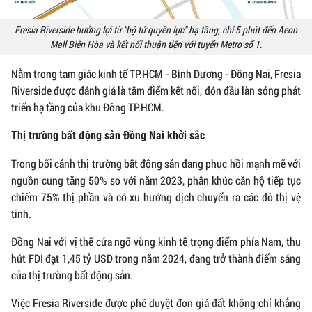
Fresia Riverside hưởng lợi từ "bộ tứ quyền lực" hạ tầng, chỉ 5 phút đến Aeon
Mall Biên Hòa và kết nối thuận tiện với tuyến Metro số 1.
Nằm trong tam giác kinh tế TP.HCM - Bình Dương - Đồng Nai, Fresia
Riverside được đánh giá là tâm điểm kết nối, đón đầu làn sóng phát
triển hạ tầng của khu Đông TP.HCM.
Thị trường bất động sản Đồng Nai khởi sắc
Trong bối cảnh thị trường bất động sản đang phục hồi mạnh mẽ với
nguồn cung tăng 50% so với năm 2023, phân khúc căn hộ tiếp tục
chiếm 75% thị phần và có xu hướng dịch chuyển ra các đô thị vệ
tinh.
Đồng Nai với vị thế cửa ngõ vùng kinh tế trọng điểm phía Nam, thu
hút FDI đạt 1,45 tỷ USD trong năm 2024, đang trở thành điểm sáng
của thị trường bất động sản.
Việc Fresia Riverside được phê duyệt đơn giá đất không chỉ khẳng