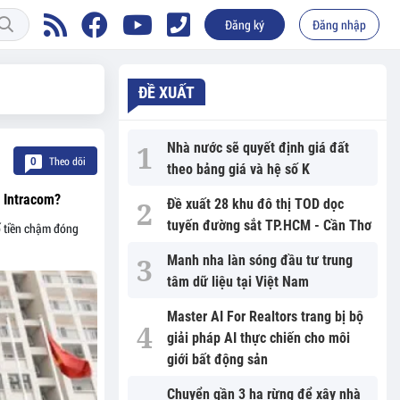
Đăng ký
Đăng nhập
ĐỀ XUẤT
Nhà nước sẽ quyết định giá đất
Theo dõi
0
theo bảng giá và hệ số K
i Intracom?
Đề xuất 28 khu đô thị TOD dọc
tuyến đường sắt TP.HCM - Cần Thơ
ố tiền chậm đóng
Manh nha làn sóng đầu tư trung
tâm dữ liệu tại Việt Nam
Master AI For Realtors trang bị bộ
giải pháp AI thực chiến cho môi
giới bất động sản
Chuyển gần 3 ha rừng để xây nhà