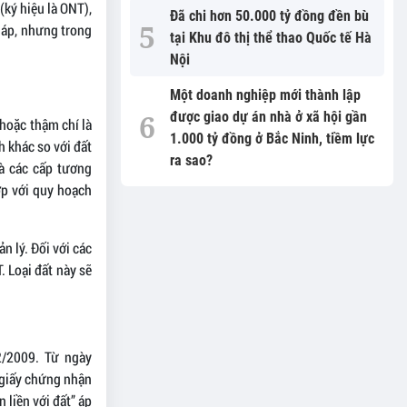
(ký hiệu là ONT),
Đã chi hơn 50.000 tỷ đồng đền bù
pháp, nhưng trong
tại Khu đô thị thể thao Quốc tế Hà
Nội
Một doanh nghiệp mới thành lập
được giao dự án nhà ở xã hội gần
 hoặc thậm chí là
1.000 tỷ đồng ở Bắc Ninh, tiềm lực
h khác so với đất
ra sao?
à các cấp tương
ợp với quy hoạch
n lý. Đối với các
. Loại đất này sẽ
2/2009. Từ ngày
i giấy chứng nhận
 liền với đất” áp