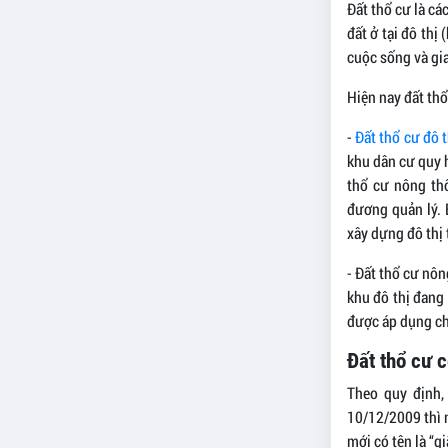
Đất thổ cư là cá
đất ở tại đô thị
cuộc sống và gia
Hiện nay đất thổ
-
Đất thổ cư đô 
khu dân cư quy h
thổ cư nông th
đương quản lý. 
xây dựng đô thị
- Đất thổ cư nôn
khu đô thị đang 
được áp dụng ch
Đất thổ cư 
Theo quy định
10/12/2009 thì n
mới có tên là “g