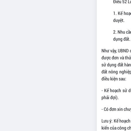
Điều 52 L
1. Kế ho
duyệt.
2. Nhu cầ
dụng đất.
Như vậy, UBND c
được đơn và thử
sử dụng đất hàn
đất nông nghiệp
điều kiện sau:
- Kế hoạch sử 
phải đợi).
- Có đơn xin ch
Lưu ý: Kế hoạch
kiến của công ch