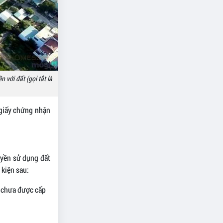
 với đất (gọi tắt là
giấy chứng nhận
quyền sử dụng đất
 kiện sau:
g chưa được cấp