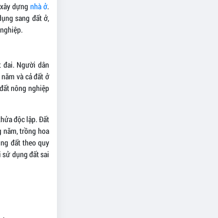
p xây dựng
nhà ở
.
dụng sang đất ở,
 nghiệp.
t đai. Người dân
 năm và cả đất ở
 đất nông nghiệp
thửa độc lập. Đất
g năm, trồng hoa
ụng đất theo quy
i sử dụng đất sai