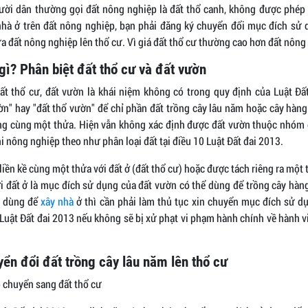
gười dân thường gọi đất nông nghiệp là đất thổ canh, không được phé
à ở trên đất nông nghiệp, bạn phải đăng ký chuyển đổi mục đích sử 
a đất nông nghiệp lên thổ cư. Vì giá đất thổ cư thường cao hơn đất nông
gì? Phân biệt đất thổ cư và đất vườn
t thổ cư, đất vườn là khái niệm không có trong quy định của Luật Đấ
ờn" hay "đất thổ vườn" để chỉ phần đất trồng cây lâu năm hoặc cây hàng
ong cùng một thửa. Hiện vẫn không xác định được đất vườn thuộc nhóm
 nông nghiệp theo như phân loại đất tại điều 10 Luật Đất đai 2013.
liền kề cùng một thửa với đất ở (đất thổ cư) hoặc được tách riêng ra một 
i đất ở là mục đích sử dụng của đất vườn có thể dùng để trồng cây hàn
 dùng để
xây nhà
ở thì cần phải làm thủ tục xin chuyển mục đích sử d
 Luật Đất đai 2013 nếu không sẽ bị xử phạt vi phạm hành chính về hành v
yển đổi đất trồng cây lâu năm lên thổ cư
 chuyển sang đất thổ cư