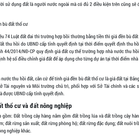
i sử dụng đất là người nước ngoài mà có đủ 2 điều kiện trên cũng sẽ
n bù đất thổ cư
u 74 Luật đất đai thì trường hợp bồi thường bằng tiền thì giá đền bù đất 
đất thu hồi do UBND cấp tỉnh quyết định tại thời điểm quyết định thu hồ
nh 44/2014/NĐ-CP quy định giá đất cụ thể trường hợp nhà nước thu h
ịnh hệ số điều chỉnh giá đất để áp dụng cho từng dự án tại thời điểm nh
 nước thu hồi đất, căn cứ để tính giá đền bù đất thổ cư là giá đất tại Bảng
ở Tài nguyên và Môi trường chủ trì, phối hợp với Sở Tài chính và các s
à được UBND cấp tỉnh quyết định.
ất thổ cư và đất nông nghiệp
 gồm: Đất trồng cây hàng năm gồm đất trồng lúa và đất trồng cây hà
m; đất rừng sản xuất; đất rừng phòng hộ; đất rừng đặc dụng; đất nuôi tr
ông nghiệp khác.