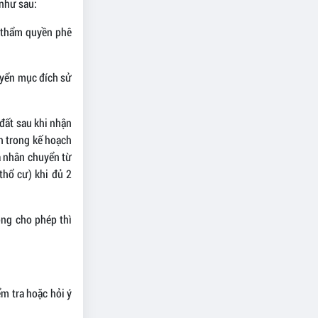
 như sau:
 thẩm quyền phê
huyển mục đích sử
đất sau khi nhận
h trong kế hoạch
á nhân chuyển từ
thổ cư) khi đủ 2
ng cho phép thì
m tra hoặc hỏi ý