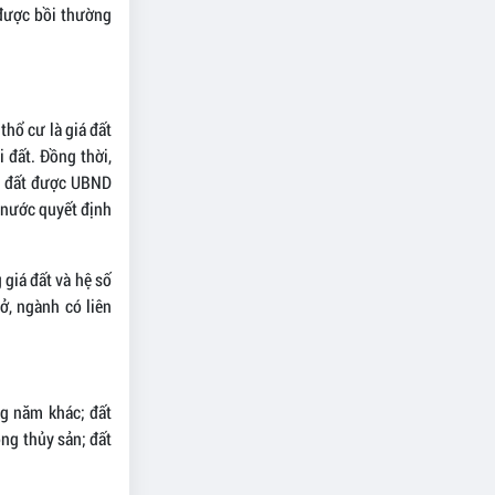
 được bồi thường
thổ cư là giá đất
i đất. Đồng thời,
ồi đất được UBND
à nước quyết định
 giá đất và hệ số
ở, ngành có liên
ng năm khác; đất
ồng thủy sản; đất