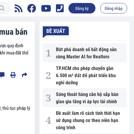
Đăng ký
Đăng nhập
g mua bán
ĐỀ XUẤT
được quy định
Bứt phá doanh số bất động sản
 khi mua đất thổ
cùng Master AI for Realtors
TP.HCM cho phép chuyển gần
6.500 m² đất để phát triển khu
nghỉ dưỡng
Sóng thoát hàng căn hộ sắp bàn
giao gia tăng vì áp lực tài chính
, thủ tục pháp lý
Đề xuất làm rõ cách tính thời hạn
sử dụng chung cư theo niên hạn
công trình