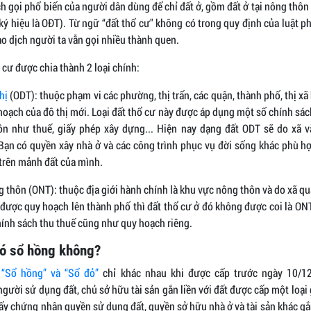
ch gọi phổ biến của người dân dùng để chỉ đất ở, gồm đất ở tại nông thôn 
 (ký hiệu là OĐT). Từ ngữ “đất thổ cư" không có trong quy định của luật 
o dịch người ta vẫn gọi nhiều thành quen.
 cư được chia thành 2 loại chính:
thị
(ODT): thuộc phạm vi các phường, thị trấn, các quận, thành phố, thị xã
oạch của đô thị mới. Loại đất thổ cư này được áp dụng một số chính sác
ôn như thuế, giấy phép xây dựng... Hiện nay dạng đất ODT sẽ do xã v
Bạn có quyền xây nhà ở và các công trình phục vụ đời sống khác phù h
 trên mảnh đất của mình.
g thôn (ONT): thuộc địa giới hành chính là khu vực nông thôn và do xã quả
được quy hoạch lên thành phố thì đất thổ cư ở đó không được coi là ONT
ính sách thu thuế cũng như quy hoạch riêng.
có sổ hồng không?
,
“Sổ hồng” và “Sổ đỏ”
chỉ khác nhau khi được cấp trước ngày 10/1
gười sử dụng đất, chủ sở hữu tài sản gắn liền với đất được cấp một loạ
iấy chứng nhận quyền sử dụng đất, quyền sở hữu nhà ở và tài sản khác gắn