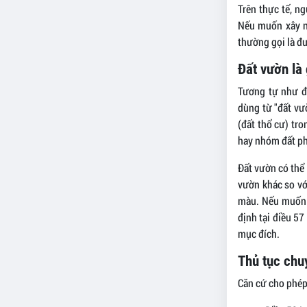
Trên thực tế, n
Nếu muốn xây nh
thường gọi là đư
Đất vườn là 
Tương tự như đấ
dùng từ "đất vư
(đất thổ cư) tr
hay nhóm đất phi
Đất vườn có thể 
vườn khác so vớ
màu. Nếu muốn
định tại điều 57
mục đích.
Thủ tục chu
Căn cứ cho phép