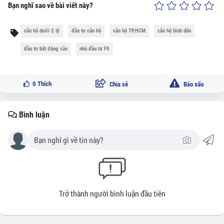
Bạn nghĩ sao về bài viết này?
căn hộ dưới 2 tỷ
đầu tư căn hộ
căn hộ TP.HCM
căn hộ bình dân
đầu tư bất động sản
nhà đầu tư F0
0
Thích
Chia sẻ
Báo xấu
Bình luận
Trở thành người bình luận đầu tiên