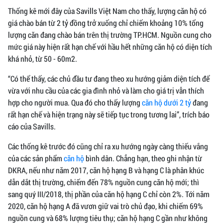
Thống kê mới đây của Savills Việt Nam cho thấy, lượng căn hộ có
giá chào bán từ 2 tỷ đồng trở xuống chỉ chiếm khoảng 10% tổng
lượng căn đang chào bán trên thị trường TP.HCM. Nguồn cung cho
mức giá này hiện rất hạn chế với hầu hết những căn hộ có diện tích
khá nhỏ, từ 50 - 60m2.
“Có thể thấy, các chủ đầu tư đang theo xu hướng giảm diện tích để
vừa với nhu cầu của các gia đình nhỏ và làm cho giá trị vẫn thích
hợp cho người mua. Qua đó cho thấy lượng
căn hộ dưới 2 tỷ
đang
rất hạn chế và hiện trạng này sẽ tiếp tục trong tương lai”, trích báo
cáo của Savills.
Các thống kê trước đó cũng chỉ ra xu hướng ngày càng thiếu vắng
của các sản phẩm
căn hộ
bình dân. Chẳng hạn, theo ghi nhận từ
DKRA, nếu như năm 2017, căn hộ hạng B và hạng C là phân khúc
dẫn dắt thị trường, chiếm đến 78% nguồn cung căn hộ mới; thì
sang quý III/2018, thị phần của căn hộ hạng C chỉ còn 2%. Tới năm
2020, căn hộ hạng A đã vươn giữ vai trò chủ đạo, khi chiếm 69%
nguồn cung và 68% lượng tiêu thụ; căn hộ hạng C gần như không