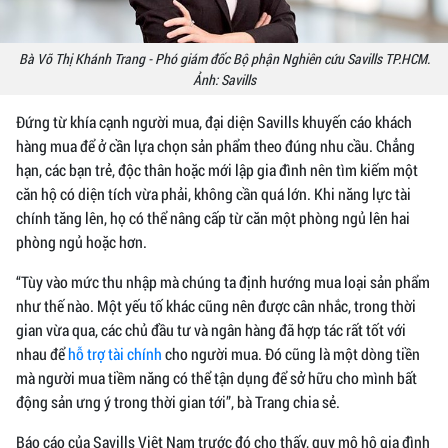
Bà Võ Thị Khánh Trang - Phó giám đốc Bộ phận Nghiên cứu Savills TP.HCM.
Ảnh:
Savills
Đứng từ khía cạnh người mua, đại diện Savills khuyến cáo khách
hàng mua để ở cần lựa chọn sản phẩm theo đúng nhu cầu. Chẳng
hạn, các bạn trẻ, độc thân hoặc mới lập gia đình nên tìm kiếm một
căn hộ có diện tích vừa phải, không cần quá lớn. Khi năng lực tài
chính tăng lên, họ có thể nâng cấp từ căn một phòng ngủ lên hai
phòng ngủ hoặc hơn.
“Tùy vào mức thu nhập mà chúng ta định hướng mua loại sản phẩm
như thế nào. Một yếu tố khác cũng nên được cân nhắc, trong thời
gian vừa qua, các chủ đầu tư và ngân hàng đã hợp tác rất tốt với
nhau để
hỗ trợ tài chính
cho người mua. Đó cũng là một dòng tiền
mà người mua tiềm năng có thể tận dụng để sở hữu cho mình bất
động sản ưng ý trong thời gian tới”, bà Trang chia sẻ.
Báo cáo của Savills Việt Nam trước đó cho thấy, quy mô hộ gia đình