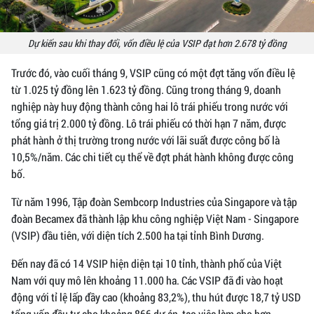
Dự kiến sau khi thay đổi, vốn điều lệ của VSIP đạt hơn 2.678 tỷ đồng
Trước đó, vào cuối tháng 9, VSIP cũng có một đợt tăng vốn điều lệ
từ 1.025 tỷ đồng lên 1.623 tỷ đồng. Cũng trong tháng 9, doanh
nghiệp này huy động thành công hai lô trái phiếu trong nước với
tổng giá trị 2.000 tỷ đồng. Lô trái phiếu có thời hạn 7 năm, được
phát hành ở thị trường trong nước với lãi suất được công bố là
10,5%/năm. Các chi tiết cụ thể về đợt phát hành không được công
bố.
Từ năm 1996, Tập đoàn Sembcorp Industries của Singapore và tập
đoàn Becamex đã thành lập khu công nghiệp Việt Nam - Singapore
(VSIP) đầu tiên, với diện tích 2.500 ha tại tỉnh Bình Dương.
Đến nay đã có 14 VSIP hiện diện tại 10 tỉnh, thành phố của Việt
Nam với quy mô lên khoảng 11.000 ha. Các VSIP đã đi vào hoạt
động với tỉ lệ lấp đầy cao (khoảng 83,2%), thu hút được 18,7 tỷ USD
tổng vốn đầu tư cho khoảng 866 dự án, tạo việc làm cho hơn