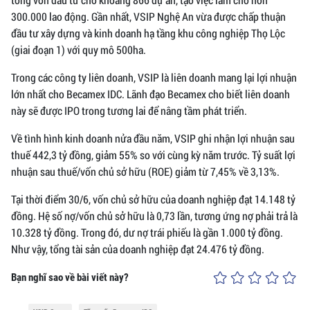
300.000 lao động. Gần nhất, VSIP Nghệ An vừa được chấp thuận
đầu tư xây dựng và kinh doanh hạ tầng khu công nghiệp Thọ Lộc
(giai đoạn 1) với quy mô 500ha.
Trong các công ty liên doanh, VSIP là liên doanh mang lại lợi nhuận
lớn nhất cho Becamex IDC. Lãnh đạo Becamex cho biết liên doanh
này sẽ được IPO trong tương lai để nâng tầm phát triển.
Về tình hình kinh doanh nửa đầu năm, VSIP ghi nhận lợi nhuận sau
thuế 442,3 tỷ đồng, giảm 55% so với cùng kỳ năm trước. Tỷ suất lợi
nhuận sau thuế/vốn chủ sở hữu (ROE) giảm từ 7,45% về 3,13%.
Tại thời điểm 30/6, vốn chủ sở hữu của doanh nghiệp đạt 14.148 tỷ
đồng. Hệ số nợ/vốn chủ sở hữu là 0,73 lần, tương ứng nợ phải trả là
10.328 tỷ đồng. Trong đó, dư nợ trái phiếu là gần 1.000 tỷ đồng.
Như vậy, tổng tài sản của doanh nghiệp đạt 24.476 tỷ đồng.
Bạn nghĩ sao về bài viết này?