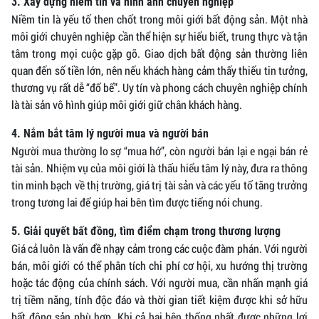
3. Xây dựng niềm tin và hình ảnh chuyên nghiệp
Niềm tin là yếu tố then chốt trong môi giới bất động sản. Một nhà
môi giới chuyên nghiệp cần thể hiện sự hiểu biết, trung thực và tận
tâm trong mọi cuộc gặp gỡ. Giao dịch bất động sản thường liên
quan đến số tiền lớn, nên nếu khách hàng cảm thấy thiếu tin tưởng,
thương vụ rất dễ “đổ bể”. Uy tín và phong cách chuyên nghiệp chính
là tài sản vô hình giúp môi giới giữ chân khách hàng.
4. Nắm bắt tâm lý người mua và người bán
Người mua thường lo sợ “mua hớ”, còn người bán lại e ngại bán rẻ
tài sản. Nhiệm vụ của môi giới là thấu hiểu tâm lý này, đưa ra thông
tin minh bạch về thị trường, giá trị tài sản và các yếu tố tăng trưởng
trong tương lai để giúp hai bên tìm được tiếng nói chung.
5. Giải quyết bất đồng, tìm điểm chạm trong thương lượng
Giá cả luôn là vấn đề nhạy cảm trong các cuộc đàm phán. Với người
bán, môi giới có thể phân tích chi phí cơ hội, xu hướng thị trường
hoặc tác động của chính sách. Với người mua, cần nhấn mạnh giá
trị tiềm năng, tính độc đáo và thời gian tiết kiệm được khi sở hữu
bất động sản phù hợp. Khi cả hai bên thống nhất được những lợi