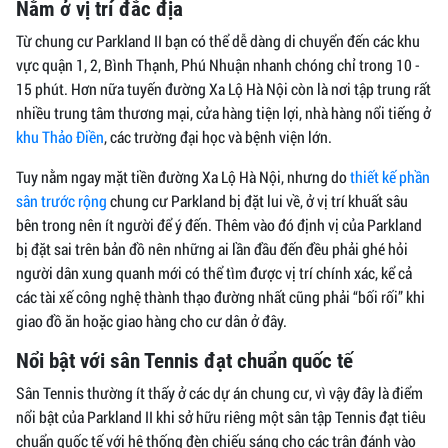
Nằm ở vị trí đắc địa
Từ chung cư Parkland II bạn có thể dễ dàng di chuyển đến các khu
vực quận 1, 2, Bình Thạnh, Phú Nhuận nhanh chóng chỉ trong 10 -
15 phút. Hơn nữa tuyến đường Xa Lộ Hà Nội còn là nơi tập trung rất
nhiều trung tâm thương mại, cửa hàng tiện lợi, nhà hàng nổi tiếng ở
khu Thảo Điền
, các trường đại học và bệnh viện lớn.
Tuy nằm ngay mặt tiền đường Xa Lộ Hà Nội, nhưng do
thiết kế phần
sân trước rộng
chung cư Parkland bị đặt lui về, ở vị trí khuất sâu
bên trong nên ít người để ý đến. Thêm vào đó định vị của Parkland
bị đặt sai trên bản đồ nên những ai lần đầu đến đều phải ghé hỏi
người dân xung quanh mới có thể tìm được vị trí chính xác, kể cả
các tài xế công nghệ thành thạo đường nhất cũng phải “bối rối” khi
giao đồ ăn hoặc giao hàng cho cư dân ở đây.
Nổi bật với sân Tennis đạt chuẩn quốc tế
Sân Tennis thường ít thấy ở các dự án chung cư, vì vậy đây là điểm
nổi bật của Parkland II khi sở hữu riêng một sân tập Tennis đạt tiêu
chuẩn quốc tế với hệ thống đèn chiếu sáng cho các trận đánh vào