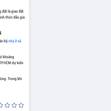
 đất là giao đất
ình thức đấu giá
i
căn hộ
nhà ở xã
có khoảng
 TP.HCM dự kiến
òng. Trong khi