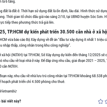
h là 6 tầng.
 đất là đất ở. Thời hạn sử dụng đất là ổn định, lâu dài. Hình thức sử dụng
ụng. Thời gian tổ chức đấu giá vào sáng 2/10, tại UBND huyện Sóc Sơn. H
trực tiếp theo phương thức trả giá lên.
5, TP.HCM dự kiến phát triển 30.500 căn nhà ở xã hộ
HCM vừa báo cáo Bộ Xây dựng về đề án “đầu tư xây dựng ít nhất 1 triệu 
u nhập thấp, công nhân trong khu công nghiệp”.
ở xã hội (NƠXH) tại TP.HCM, Sở Xây dựng dự kiến đến tháng 12/2025 sẽ 
ó nhu cầu về loại nhà ở này. Để đáp ứng nhu cầu, giai đoạn 2021 – 2025,
00 căn NƠXH.
 đoạn này, nhu cầu về nhà lưu trú công nhân tại TP.HCM khoảng 68.538 ph
ế hoạch phát triển chỉ 4.500 phòng cho thuê.
 Vietnambiz
 bài viết này?