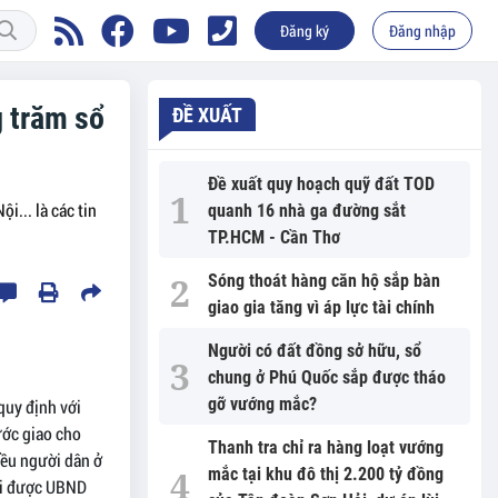
Đăng ký
Đăng nhập
g trăm sổ
ĐỀ XUẤT
Đề xuất quy hoạch quỹ đất TOD
i... là các tin
quanh 16 nhà ga đường sắt
TP.HCM - Cần Thơ
Sóng thoát hàng căn hộ sắp bàn
giao gia tăng vì áp lực tài chính
Người có đất đồng sở hữu, sổ
chung ở Phú Quốc sắp được tháo
gỡ vướng mắc?
quy định với
ước giao cho
Thanh tra chỉ ra hàng loạt vướng
iều người dân ở
mắc tại khu đô thị 2.200 tỷ đồng
khi được UBND