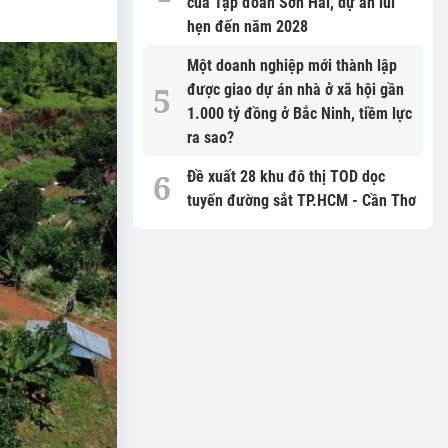
của Tập đoàn Sơn Hải, dự án lùi
hẹn đến năm 2028
Một doanh nghiệp mới thành lập
được giao dự án nhà ở xã hội gần
1.000 tỷ đồng ở Bắc Ninh, tiềm lực
ra sao?
Đề xuất 28 khu đô thị TOD dọc
tuyến đường sắt TP.HCM - Cần Thơ