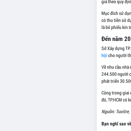
giá theo quy địn
Mục đích sử dụng
có thu tiền sử d
là bỏ phiếu kín 
Đến năm 202
Sở Xây dựng TP.
hội
cho người th
Về nhu cầu nhà 
244.500 người c
phát triển 30.5
Cũng trong giai
đó, TP.HCM có k
Nguồn: Tuoitre,
Bạn nghĩ sao về