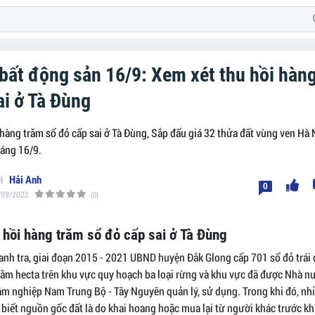
 bất động sản 16/9: Xem xét thu hồi hàn
ai ở Tà Đùng
hàng trăm sổ đỏ cấp sai ở Tà Đùng, Sắp đấu giá 32 thửa đất vùng ven Hà Nộ
sáng 16/9.
Hải Anh
0
/09/2022
(0)
 hồi hàng trăm sổ đỏ cấp sai ở Tà Đùng
anh tra, giai đoạn 2015 - 2021 UBND huyện Đắk Glong cấp 701 sổ đỏ trái 
trăm hecta trên khu vực quy hoạch ba loại rừng và khu vực đã được Nhà n
âm nghiệp Nam Trung Bộ - Tây Nguyên quản lý, sử dụng. Trong khi đó, nh
 biết nguồn gốc đất là do khai hoang hoặc mua lại từ người khác trước 