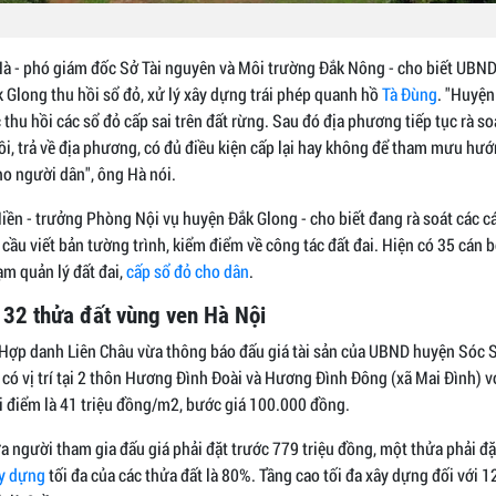
à - phó giám đốc Sở Tài nguyên và Môi trường Đắk Nông - cho biết UBND 
Glong thu hồi sổ đỏ, xử lý xây dựng trái phép quanh hồ
Tà Đùng
. "Huyện
 thu hồi các sổ đỏ cấp sai trên đất rừng. Sau đó địa phương tiếp tục rà so
ồi, trả về địa phương, có đủ điều kiện cấp lại hay không để tham mưu hướ
cho người dân", ông Hà nói.
ền - trưởng Phòng Nội vụ huyện Đắk Glong - cho biết đang rà soát các cá
 cầu viết bản tường trình, kiểm điểm về công tác đất đai. Hiện có 35 cán b
ạm quản lý đất đai,
cấp sổ đỏ cho dân
.
 32 thửa đất vùng ven Hà Nội
 Hợp danh Liên Châu vừa thông báo đấu giá tài sản của UBND huyện Sóc S
có vị trí tại 2 thôn Hương Đình Đoài và Hương Đình Đông (xã Mai Đình) vớ
i điểm là 41 triệu đồng/m2, bước giá 100.000 đồng.
a người tham gia đấu giá phải đặt trước 779 triệu đồng, một thửa phải đặ
y dựng
tối đa của các thửa đất là 80%. Tầng cao tối đa xây dựng đối với 1