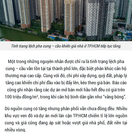
​ Tình trạng lệch pha cung – cầu khiến giá nhà ở TP.HCM tiếp tục tăng.
Một trong những nguyên nhân được chỉ ra là tình trạng lệch pha
cung – cầu vẫn tồn tại tại thành phố lớn, đặc biệt phân khúc căn hộ
thương mại cao cấp. Cùng với đó, chi phí xây dựng, quỹ đất, pháp lý
tăng cao khiến chi phí đầu vào bị đẩy lên, kéo theo giá bán. Báo cáo
cũng ghi nhận rằng các dự án mở bán mới hầu hết đều có giá trên
100 triệu đồng/m², trong khi căn hộ bình dân gần như “vắng bóng”.
Dù nguồn cung có tăng nhưng phân phối vẫn chưa đồng đều. Nhiều
khu vực ven đô và dự án mới lân cận TP.HCM chiếm tỉ lệ lớn nguồn
cung và giá cũng đang áp sát hoặc vượt giá nhà phố, đất nền tại
nhiều vùng.