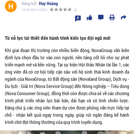
Huy Hoàng
13:44 09/11/2025
(0)
0
Từ nỗ lực tái thiết đến hành trình kiến tạo đội ngũ mới
Khi giai đoạn thị trường còn nhiều biến động, NovaGroup vẫn kiên
định lựa chọn đầu tư vào con người, nền tảng cốt lõi cho sự phát
triển mạnh mẽ và bền vững. Tại sự kiện Hội thảo Nhân tài lần 1, các
ứng viên đã có cơ hội tiếp cận sâu với hệ sinh thái kinh doanh đa
ngành của NovaGroup, từ Bất động sản (Novaland Group), Dịch vụ -
Du lịch - Giải trí (Nova Service Group) đến Nông nghiệp – Tiêu dùng
(Nova Consumer Group), đồng thời còn được chia sẻ về các chương
trình phát triển nhân lực bài bản, dài hạn và có tính chiến lược.
Đáng chú ý, các ứng viên tham dự còn được phỏng vấn trực tiếp tại
chỗ - nhận kết quả ngay trong ngày, giúp rút ngắn đáng kể hành
trình chờ đợi thông thường của quy trình tuyển dụng.