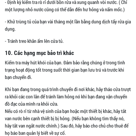
- Định kỳ kiểm tra rò rỉ dưới bồn rửa và xung quanh vòi nước. ( Chỉ
một lượng nhỏ nước cũng có thể dẫn đến hư hỏng và nấm mốc.)
- Khử trùng tủ của bạn vài tháng một lần bằng dung dịch tẩy rửa gia
dụng.
- Tránh treo khăn ẩm lên cửa tủ.
10. Các hạng mục bảo trì khác
Kiểm tra máy hút khói của bạn. Đảm bảo rằng chúng ở trong tình
trạng hoạt động tốt trong suốt thời gian bạn lưu trú và trước khi
bạn chuyển đi.
Khi bạn đang trong quá trình chuyển đi nơi khác, hãy tháo cửa trượt
ra khỏi các con lăn để tránh làm hỏng nó khi bạn đang vận chuyển
đồ đạc của mình ra khỏi cửa.
Nếu có rò rỉ từ nhà vệ sinh của bạn hoặc một thiết bị khác, hãy tắt
van nước bên cạnh thiết bị bị hỏng. (Nếu bạn không tìm thấy nó,
hãy tắt van ngắt nước chính.) Sau đó, hãy báo cho chủ cho thuê để
họ báo ban quản lý biết về sự cố.