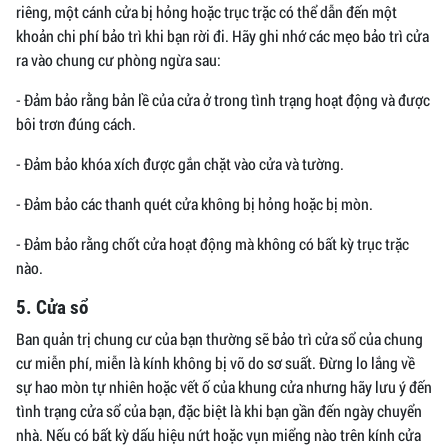
riêng, một cánh cửa bị hỏng hoặc trục trặc có thể dẫn đến một
khoản chi phí bảo trì khi bạn rời đi. Hãy ghi nhớ các mẹo bảo trì cửa
ra vào chung cư phòng ngừa sau:
- Đảm bảo rằng bản lề của cửa ở trong tình trạng hoạt động và được
bôi trơn đúng cách.
- Đảm bảo khóa xích được gắn chặt vào cửa và tường.
- Đảm bảo các thanh quét cửa không bị hỏng hoặc bị mòn.
- Đảm bảo rằng chốt cửa hoạt động mà không có bất kỳ trục trặc
nào.
5. Cửa sổ
Ban quản trị chung cư của bạn thường sẽ bảo trì cửa sổ của chung
cư miễn phí, miễn là kính không bị vỡ do sơ suất. Đừng lo lắng về
sự hao mòn tự nhiên hoặc vết ố của khung cửa nhưng hãy lưu ý đến
tình trạng cửa sổ của bạn, đặc biệt là khi bạn gần đến ngày chuyển
nhà. Nếu có bất kỳ dấu hiệu nứt hoặc vụn miểng nào trên kính cửa