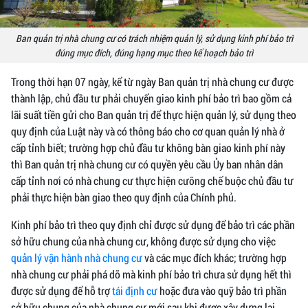
Ban quản trị nhà chung cư có trách nhiệm quản lý, sử dụng kinh phí bảo trì
đúng mục đích, đúng hạng mục theo kế hoạch bảo trì
Trong thời hạn 07 ngày, kể từ ngày Ban quản trị nhà chung cư được
thành lập, chủ đầu tư phải chuyển giao kinh phí bảo trì bao gồm cả
lãi suất tiền gửi cho Ban quản trị để thực hiện quản lý, sử dụng theo
quy định của Luật này và có thông báo cho cơ quan quản lý nhà ở
cấp tỉnh biết; trường hợp chủ đầu tư không bàn giao kinh phí này
thì Ban quản trị nhà chung cư có quyền yêu cầu Ủy ban nhân dân
cấp tỉnh nơi có nhà chung cư thực hiện cưỡng chế buộc chủ đầu tư
phải thực hiện bàn giao theo quy định của Chính phủ.
Kinh phí bảo trì theo quy định chỉ được sử dụng để bảo trì các phần
sở hữu chung của nhà chung cư, không được sử dụng cho việc
quản lý vận hành nhà chung cư
và các mục đích khác; trường hợp
nhà chung cư phải phá dỡ mà kinh phí bảo trì chưa sử dụng hết thì
được sử dụng để hỗ trợ
tái định cư
hoặc đưa vào quỹ bảo trì phần
sở hữu chung của nhà chung cư mới sau khi được xây dựng lại.