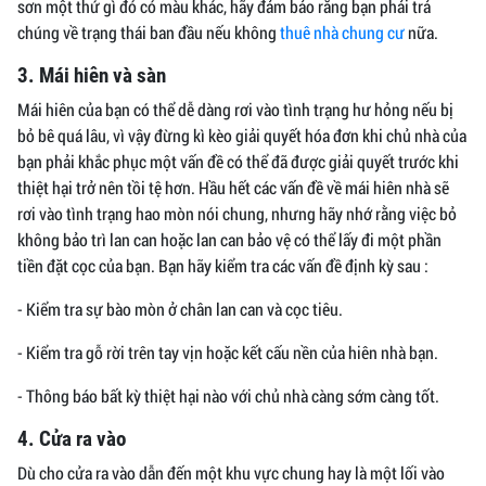
sơn một thứ gì đó có màu khác, hãy đảm bảo rằng bạn phải trả
chúng về trạng thái ban đầu nếu không
thuê nhà chung cư
nữa.
3. Mái hiên và sàn
Mái hiên của bạn có thể dễ dàng rơi vào tình trạng hư hỏng nếu bị
bỏ bê quá lâu, vì vậy đừng kì kèo giải quyết hóa đơn khi chủ nhà của
bạn phải khắc phục một vấn đề có thể đã được giải quyết trước khi
thiệt hại trở nên tồi tệ hơn. Hầu hết các vấn đề về mái hiên nhà sẽ
rơi vào tình trạng hao mòn nói chung, nhưng hãy nhớ rằng việc bỏ
không bảo trì lan can hoặc lan can bảo vệ có thể lấy đi một phần
tiền đặt cọc của bạn. Bạn hãy kiểm tra các vấn đề định kỳ sau :
- Kiểm tra sự bào mòn ở chân lan can và cọc tiêu.
- Kiểm tra gỗ rời trên tay vịn hoặc kết cấu nền của hiên nhà bạn.
- Thông báo bất kỳ thiệt hại nào với chủ nhà càng sớm càng tốt.
4. Cửa ra vào
Dù cho cửa ra vào dẫn đến một khu vực chung hay là một lối vào