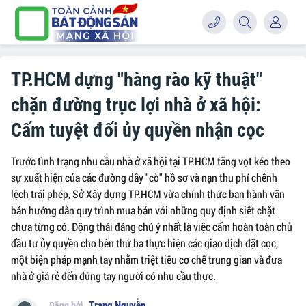
TP.HCM dựng "hàng rào kỹ thuật"
chặn đường trục lợi nhà ở xã hội:
Cấm tuyệt đối ủy quyền nhận cọc
Trước tình trạng nhu cầu nhà ở xã hội tại TP.HCM tăng vọt kéo theo
sự xuất hiện của các đường dây "cò" hồ sơ và nạn thu phí chênh
lệch trái phép, Sở Xây dựng TP.HCM vừa chính thức ban hành văn
bản hướng dẫn quy trình mua bán với những quy định siết chặt
chưa từng có. Động thái đáng chú ý nhất là việc cấm hoàn toàn chủ
đầu tư ủy quyền cho bên thứ ba thực hiện các giao dịch đặt cọc,
một biện pháp mạnh tay nhằm triệt tiêu cơ chế trung gian và đưa
nhà ở giá rẻ đến đúng tay người có nhu cầu thực.
Trang Nguyễn