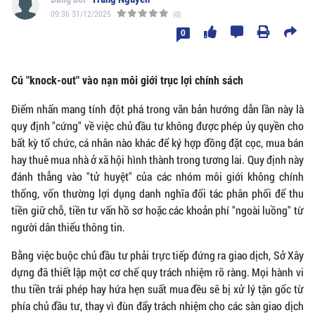
09:36 31/12/2025
(0)
0
Cú "knock-out" vào nạn môi giới trục lợi chính sách
Điểm nhấn mang tính đột phá trong văn bản hướng dẫn lần này là
quy định "cứng" về việc chủ đầu tư không được phép ủy quyền cho
bất kỳ tổ chức, cá nhân nào khác để ký hợp đồng đặt cọc, mua bán
hay thuê mua nhà ở xã hội hình thành trong tương lai. Quy định này
đánh thẳng vào "tử huyệt" của các nhóm môi giới không chính
thống, vốn thường lợi dụng danh nghĩa đối tác phân phối để thu
tiền giữ chỗ, tiền tư vấn hồ sơ hoặc các khoản phí "ngoài luồng" từ
người dân thiếu thông tin.
Bằng việc buộc chủ đầu tư phải trực tiếp đứng ra giao dịch, Sở Xây
dựng đã thiết lập một cơ chế quy trách nhiệm rõ ràng. Mọi hành vi
thu tiền trái phép hay hứa hẹn suất mua đều sẽ bị xử lý tận gốc từ
phía chủ đầu tư, thay vì đùn đẩy trách nhiệm cho các sàn giao dịch