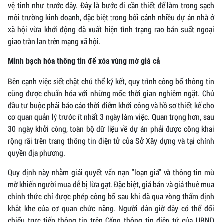
vệ tinh như trước đây. Đây là bước đi cần thiết để làm trong sạch
môi trường kinh doanh, đặc biệt trong bối cảnh nhiều dự án nhà ở
xã hội vừa khởi động đã xuất hiện tình trạng rao bán suất ngoại
giao tràn lan trên mạng xã hội.
Minh bạch hóa thông tin để xóa vùng mờ giá cả
Bên cạnh việc siết chặt chủ thể ký kết, quy trình công bố thông tin
cũng được chuẩn hóa với những mốc thời gian nghiêm ngặt. Chủ
đầu tư buộc phải báo cáo thời điểm khởi công và hồ sơ thiết kế cho
cơ quan quản lý trước ít nhất 3 ngày làm việc. Quan trọng hơn, sau
30 ngày khởi công, toàn bộ dữ liệu về dự án phải được công khai
rộng rãi trên trang thông tin điện tử của Sở Xây dựng và tại chính
quyền địa phương.
Quy định này nhằm giải quyết vấn nạn "loạn giá" và thông tin mù
mờ khiến người mua dễ bị lừa gạt. Đặc biệt, giá bán và giá thuê mua
chính thức chỉ được phép công bố sau khi đã qua vòng thẩm định
khắt khe của cơ quan chức năng. Người dân giờ đây có thể đối
chiếu trực tiếp thông tin trên Cổng thông tin điện tử của UBND