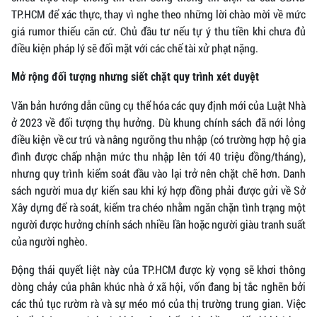
TP.HCM để xác thực, thay vì nghe theo những lời chào mời về mức
giá rumor thiếu căn cứ. Chủ đầu tư nếu tự ý thu tiền khi chưa đủ
điều kiện pháp lý sẽ đối mặt với các chế tài xử phạt nặng.
Mở rộng đối tượng nhưng siết chặt quy trình xét duyệt
Văn bản hướng dẫn cũng cụ thể hóa các quy định mới của Luật Nhà
ở 2023 về đối tượng thụ hưởng. Dù khung chính sách đã nới lỏng
điều kiện về cư trú và nâng ngưỡng thu nhập (có trường hợp hộ gia
đình được chấp nhận mức thu nhập lên tới 40 triệu đồng/tháng),
nhưng quy trình kiểm soát đầu vào lại trở nên chặt chẽ hơn. Danh
sách người mua dự kiến sau khi ký hợp đồng phải được gửi về Sở
Xây dựng để rà soát, kiểm tra chéo nhằm ngăn chặn tình trạng một
người được hưởng chính sách nhiều lần hoặc người giàu tranh suất
của người nghèo.
Động thái quyết liệt này của TP.HCM được kỳ vọng sẽ khơi thông
dòng chảy của phân khúc nhà ở xã hội, vốn đang bị tắc nghẽn bởi
các thủ tục rườm rà và sự méo mó của thị trường trung gian. Việc