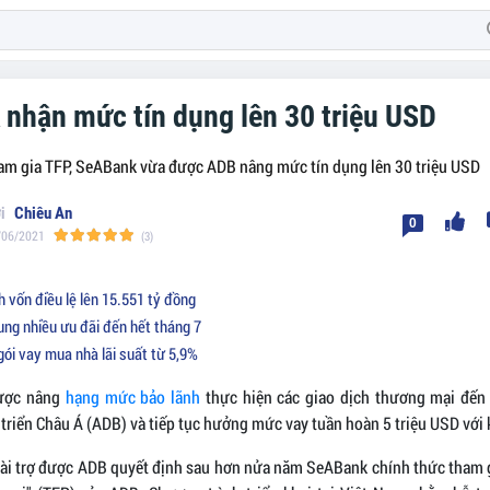
nhận mức tín dụng lên 30 triệu USD
ham gia TFP, SeABank vừa được ADB nâng mức tín dụng lên 30 triệu USD
Chiêu An
0
/06/2021
(3)
 vốn điều lệ lên 15.551 tỷ đồng
g nhiều ưu đãi đến hết tháng 7
ói vay mua nhà lãi suất từ 5,9%
ược nâng
hạng mức bảo lãnh
thực hiện các giao dịch thương mại đến 
triển Châu Á (ADB) và tiếp tục hưởng mức vay tuần hoàn 5 triệu USD với 
ài trợ được ADB quyết định sau hơn nửa năm SeABank chính thức tham 