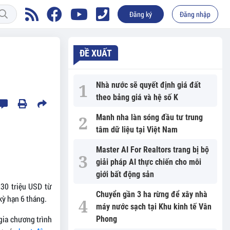
Đăng ký
Đăng nhập
ĐỀ XUẤT
Nhà nước sẽ quyết định giá đất
theo bảng giá và hệ số K
Manh nha làn sóng đầu tư trung
tâm dữ liệu tại Việt Nam
Master AI For Realtors trang bị bộ
giải pháp AI thực chiến cho môi
giới bất động sản
30 triệu USD từ
Chuyển gần 3 ha rừng để xây nhà
kỳ hạn 6 tháng.
máy nước sạch tại Khu kinh tế Vân
gia chương trình
Phong