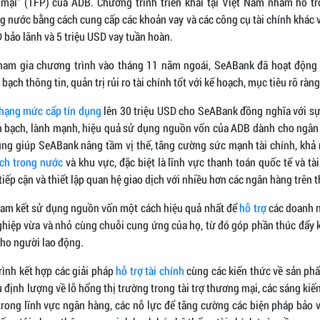
 mại" (TFP) của ADB. Chương trình triển khai tại Việt Nam nhằm hỗ t
g nước bằng cách cung cấp các khoản vay và các công cụ tài chính khác 
 bảo lãnh và 5 triệu USD vay tuần hoàn.
tham gia chương trình vào tháng 11 năm ngoái, SeABank đã hoạt động 
bạch thông tin, quản trị rủi ro tài chính tốt với kế hoạch, mục tiêu rõ ràng
hạng mức cấp tín dụng
lên 30 triệu USD cho SeABank đồng nghĩa với sự
 bạch, lành mạnh, hiệu quả sử dụng nguồn vốn của ADB dành cho ngân
ng giúp SeABank nâng tầm vị thế, tăng cường sức mạnh tài chính, khả 
ịch trong nước
và khu vực, đặc biệt là lĩnh vực thanh toán quốc tế và tà
iếp cận và thiết lập quan hệ giao dịch với nhiều hơn các ngân hàng trên t
am kết sử dụng nguồn vốn một cách hiệu quả nhất để
hỗ trợ
các doanh n
ghiệp vừa và nhỏ cùng chuỗi cung ứng của họ, từ đó góp phần thúc đẩy ki
cho người lao động.
rình kết hợp các giải pháp
hỗ trợ tài chính
cùng các kiến thức về sản phẩ
định lượng về lỗ hổng thị trường trong tài trợ thương mại, các sáng kiế
trong lĩnh vực ngân hàng, các nỗ lực để tăng cường các biện pháp bảo 