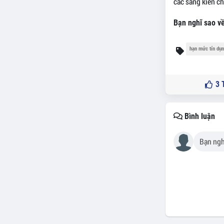
các sáng kiến c
Bạn nghĩ sao về
hạn mức tín dụ
3
T
Bình luận