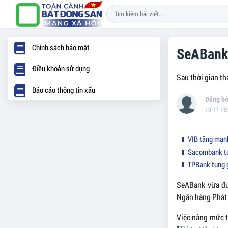
Chính sách bảo mật
SeABank 
Điều khoản sử dụng
Sau thời gian t
Báo cáo thông tin xấu
10:17 18
VIB tăng mạnh
Sacombank tun
TPBank tung g
SeABank vừa đ
Ngân hàng Phát 
Việc nâng mức t