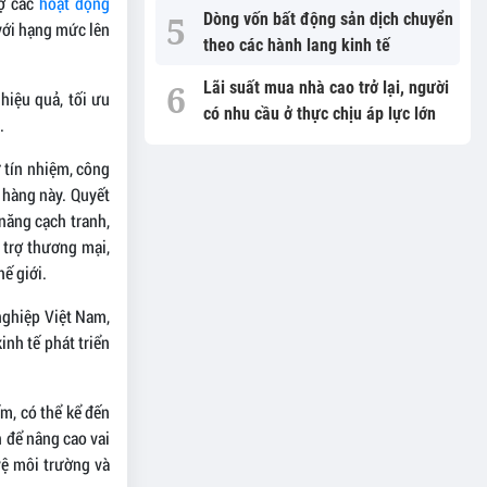
rợ các
hoạt động
Dòng vốn bất động sản dịch chuyển
với hạng mức lên
theo các hành lang kinh tế
Lãi suất mua nhà cao trở lại, người
hiệu quả, tối ưu
có nhu cầu ở thực chịu áp lực lớn
.
 tín nhiệm, công
 hàng này. Quyết
năng cạch tranh,
i trợ thương mại,
hế giới.
ghiệp Việt Nam,
nh tế phát triển
m, có thể kể đến
n để nâng cao vai
vệ môi trường và