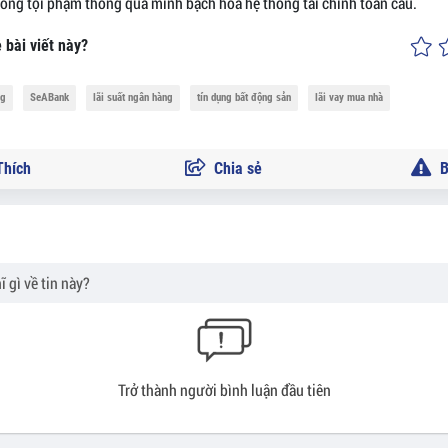
hống tội phạm thông qua minh bạch hóa hệ thống tài chính toàn cầu.
 bài viết này?
ng
SeABank
lãi suất ngân hàng
tín dụng bất động sản
lãi vay mua nhà
hích
Chia sẻ
B
Trở thành người bình luận đầu tiên