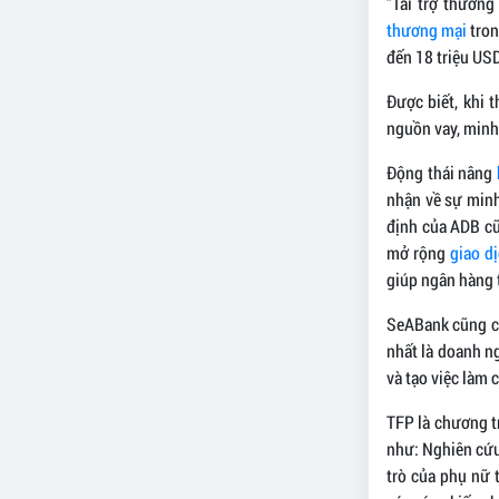
"Tài trợ thương
thương mại
tron
đến 18 triệu USD
Được biết, khi 
nguồn vay, minh 
Động thái nâng
nhận về sự minh
định của ADB cũ
mở rộng
giao d
giúp ngân hàng t
SeABank cũng c
nhất là doanh n
và tạo việc làm 
TFP là chương t
như: Nghiên cứu 
trò của phụ nữ 