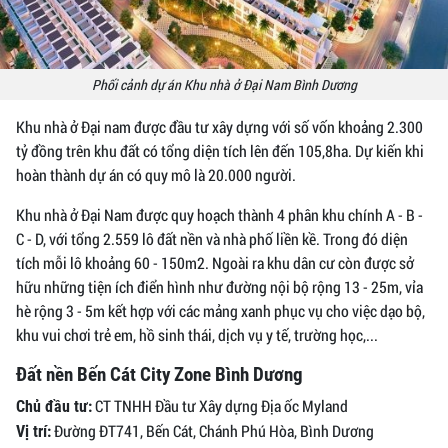
Phối cảnh dự án Khu nhà ở Đại Nam Bình Dương
Khu nhà ở Đại nam được đầu tư xây dựng với số vốn khoảng 2.300
tỷ đồng trên khu đất có tổng diện tích lên đến 105,8ha. Dự kiến khi
hoàn thành dự án có quy mô là 20.000 người.
Khu nhà ở Đại Nam được quy hoạch thành 4 phân khu chính A - B -
C - D, với tổng 2.559 lô đất nền và nhà phố liền kề. Trong đó diện
tích mỗi lô khoảng 60 - 150m2. Ngoài ra khu dân cư còn được sở
hữu những tiện ích điển hình như đường nội bộ rộng 13 - 25m, vỉa
hè rộng 3 - 5m kết hợp với các mảng xanh phục vụ cho việc dạo bộ,
khu vui chơi trẻ em, hồ sinh thái, dịch vụ y tế, trường học,...
Đất nền Bến Cát City Zone Bình Dương
CT TNHH Đầu tư Xây dựng Địa ốc Myland
Chủ đầu tư:
Đường ĐT741, Bến Cát, Chánh Phú Hòa, Bình Dương
Vị trí: