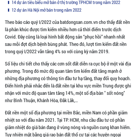
14 dự án tiêu biểu mở bán ở thị trường TPHCM trong năm 2022
12 dự án Hà Nội mở bán trong năm 2022
Theo báo cáo quý I/2022 của batdongsan.com.vn cho thấy đất nền
là phân khúc được tìm kiếm nhiều hơn cả thời điểm trước dịch
Covid. Đây cũng là loại hình bất động sản “phục hồi” nhanh nhất
sau mỗi đợt dịch bệnh bùng phát. Theo đó, lượt tìm kiếm đất nền
trong quý I/2022 vẫn tăng 4% so với cùng kỳ năm 2019.
Số liệu chi tiết cho thấy các cơn sốt đất diễn ra cục bộ ở một vài địa
phương. Trong đó mức độ quan tâm tìm kiếm đất tăng mạnh ở
những địa phương có thông tin đầu tư hạ tầng, thay đổi quy hoạch.
Điển hình phải nhắc đến là đất nền tại khu vực miền Trung được ghi
nhận với mức độ quan tâm tăng 14%, một số địa bàn " sốt nóng"
như Bình Thuận, Khánh Hòa, Đắk Lắk,…
Đất nền một số địa phương tại miền Bắc, miền Nam có phần giảm
nhiệt so với đầu năm 2021. Tại TP. HCM, nhu cầu đầu tư có phần
giảm nhiệt do giá bán đang ở vùng nóng và nguồn cung khan hiếm.
Tuy nhiên mặt bằng giá rao bán đất thổ cư tại các huyện ngoại