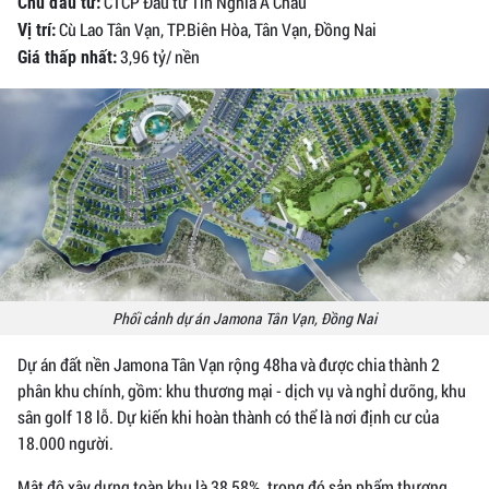
CTCP Đầu tư Tín Nghĩa Á Châu
Chủ đầu tư:
Cù Lao Tân Vạn, TP.Biên Hòa, Tân Vạn, Đồng Nai
Vị trí:
3,96 tỷ/ nền
Giá thấp nhất:
Phối cảnh dự án Jamona Tân Vạn, Đồng Nai
Dự án đất nền Jamona Tân Vạn rộng 48ha và được chia thành 2
phân khu chính, gồm: khu thương mại - dịch vụ và nghỉ dưỡng, khu
sân golf 18 lỗ. Dự kiến khi hoàn thành có thể là nơi định cư của
18.000 người.
Mật độ xây dựng toàn khu là 38,58%, trong đó sản phẩm thương