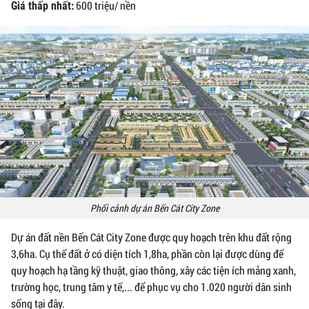
600 triệu/ nền
Giá thấp nhất:
Phối cảnh dự án Bến Cát City Zone
Dự án đất nền Bến Cát City Zone được quy hoạch trên khu đất rộng
3,6ha. Cụ thể đất ở có diện tích 1,8ha, phần còn lại được dùng để
quy hoạch hạ tầng kỹ thuật, giao thông, xây các tiện ích mảng xanh,
trường học, trung tâm y tế,... để phục vụ cho 1.020 người dân sinh
sống tại đây.