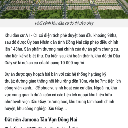
Phối cảnh khu dân cư đô thị Dầu Giây
Khu dân cư A1 - C1 có diện tích phê duyệt ban đầu khoảng 98ha,
sau đó được Ủy ban Nhân dân tỉnh Đồng Nai cấp phép điều chỉnh
lên 148ha. Sản phẩm thương mại chính của dự án gồm chung cư,
nhà liên kế và biệt thự. Dự kiến sau khi hoàn thành, khu đô thị Dầu
Giây sẽ là nơi an cư của khoảng 10.000 người.
Dự án được quy hoạch bài bản với các hệ thống hạ tầng kỹ
thuật; đường giao thông nội khu rộng đến 10m, vỉa hè 7m; tiện ích
công viên xanh... để phục vụ sinh hoạt của cư dân. Ngoài ra, khu
vực xung quanh dự án còn có các tiện ích ngoại khu hiện hữu
như bệnh viện Dầu Giây, trường học, khu trung tâm hành chính
huyện, khu công nghiệp Dầu Giây,...
Đất nền Jamona Tân Vạn Đồng Nai