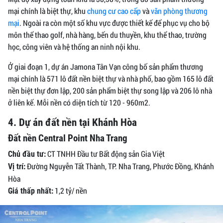
mại chính là biệt thự, khu
chung cư cao cấp
và
văn phòng thương
mại
. Ngoài ra còn một số khu vực được thiết kế để phục vụ cho bộ
môn thể thao golf, nhà hàng, bến du thuyền, khu thể thao, trường
học, công viên và hệ thống an ninh nội khu.
Ở giai đoạn 1, dự án Jamona Tân Vạn công bố sản phẩm thương
mại chính là 571 lô đất nền biệt thự và nhà phố, bao gồm 165 lô đất
nền biệt thự đơn lập, 200 sản phẩm biệt thự song lập và 206 lô nhà
ở liên kế. Mỗi nền có diện tích từ 120 - 960m2.
4. Dự án đất nền tại Khánh Hòa
Đất nền Central Point Nha Trang
CT TNHH Đầu tư Bất động sản Gia Việt
Chủ đầu tư:
Đường Nguyễn Tất Thành, TP. Nha Trang, Phước Đồng, Khánh
Vị trí:
Hòa
1,2 tỷ/ nền
Giá thấp nhất: