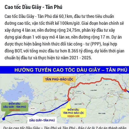
Cao tốc Dầu Giây - Tân Phú
Cao tốc Dầu Giây - Tân Phú dài 60,1km, đầu tư theo tiêu chuẩn
đường cao tốc, vận tốc thiết kế 100km/giờ. Giai đoạn hoàn chỉnh sẽ
xây dựng 4 làn xe, nền đường rộng 24,75m, phân kỳ đầu tư xây
dựng giai đoạn 1 với quy mô 4 làn xe, nền đường rộng 17 m. Dự án
được thực hiện bằng hình thức đối tác công - tư (PPP), loại hợp
đồng BOT, với tổng mức đầu tư hơn 8.365 tỷ đồng, dự kiến thời gian
chuẩn bị đầu tư và thực hiện từ năm 2021 - 2025.
Dự án cao tốc Dầu Giây – Tân Phú và Tân Phú - Bảo Lộc là 2 dự án thành phần