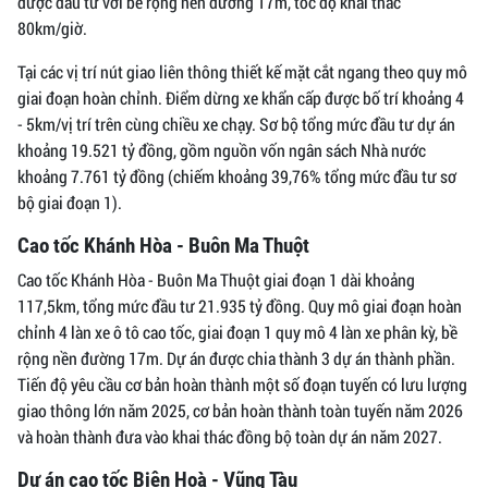
được đầu tư với bề rộng nền đường 17m, tốc độ khai thác
80km/giờ.
Tại các vị trí nút giao liên thông thiết kế mặt cắt ngang theo quy mô
giai đoạn hoàn chỉnh. Điểm dừng xe khẩn cấp được bố trí khoảng 4
- 5km/vị trí trên cùng chiều xe chạy. Sơ bộ tổng mức đầu tư dự án
khoảng 19.521 tỷ đồng, gồm nguồn vốn ngân sách Nhà nước
khoảng 7.761 tỷ đồng (chiếm khoảng 39,76% tổng mức đầu tư sơ
bộ giai đoạn 1).
Cao tốc Khánh Hòa - Buôn Ma Thuột
Cao tốc Khánh Hòa - Buôn Ma Thuột giai đoạn 1 dài khoảng
117,5km, tổng mức đầu tư 21.935 tỷ đồng. Quy mô giai đoạn hoàn
chỉnh 4 làn xe ô tô cao tốc, giai đoạn 1 quy mô 4 làn xe phân kỳ, bề
rộng nền đường 17m. Dự án được chia thành 3 dự án thành phần.
Tiến độ yêu cầu cơ bản hoàn thành một số đoạn tuyến có lưu lượng
giao thông lớn năm 2025, cơ bản hoàn thành toàn tuyến năm 2026
và hoàn thành đưa vào khai thác đồng bộ toàn dự án năm 2027.
Dự án cao tốc Biên Hoà - Vũng Tàu