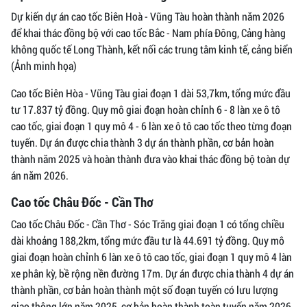
Dự kiến dự án cao tốc Biên Hoà - Vũng Tàu hoàn thành năm 2026
để khai thác đồng bộ với cao tốc Bắc - Nam phía Đông, Cảng hàng
không quốc tế Long Thành, kết nối các trung tâm kinh tế, cảng biển
(Ảnh minh họa)
Cao tốc Biên Hòa - Vũng Tàu giai đoạn 1 dài 53,7km, tổng mức đầu
tư 17.837 tỷ đồng. Quy mô giai đoạn hoàn chỉnh 6 - 8 làn xe ô tô
cao tốc, giai đoạn 1 quy mô 4 - 6 làn xe ô tô cao tốc theo từng đoạn
tuyến. Dự án được chia thành 3 dự án thành phần, cơ bản hoàn
thành năm 2025 và hoàn thành đưa vào khai thác đồng bộ toàn dự
án năm 2026.
Cao tốc Châu Đốc - Cần Thơ
Cao tốc Châu Đốc - Cần Thơ - Sóc Trăng giai đoạn 1 có tổng chiều
dài khoảng 188,2km, tổng mức đầu tư là 44.691 tỷ đồng. Quy mô
giai đoạn hoàn chỉnh 6 làn xe ô tô cao tốc, giai đoạn 1 quy mô 4 làn
xe phân kỳ, bề rộng nền đường 17m. Dự án được chia thành 4 dự án
thành phần, cơ bản hoàn thành một số đoạn tuyến có lưu lượng
giao thông lớn năm 2025, cơ bản hoàn thành toàn tuyến năm 2026