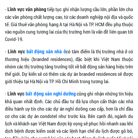
-
tiếp tục ghi nhận lượng cầu lớn, phần lớn cho
Lĩnh vực văn phòng
các văn phòng chất lượng cao, từ các doanh nghiệp nội địa và quốc
tế. Giá thuê văn phòng hạng A tại Hà Nội và TP. HCM đều phụ thuộc
vào nguồn cung tương lai của thị trường hơn là vấn đề liên quan tới
Covid-19.
-
có tâm điểm là thị trường nhà ở có
Lĩnh vực
bất động sản nhà ở
thương hiệu (branded residences), đặc biệt khi Việt Nam thuộc
nhóm các thị trường tăng trưởng tốt về bất động sản hàng hiệu trên
thế giới. Dự kiến sẽ có thêm các dự án branded residences sẽ được
giới thiệu tại Hà Nội và TP. Hồ Chí Minh trong tương lai.
-
cũng ghi nhận những tín hiệu
Lĩnh vực
bất động sản nghỉ dưỡng
khả quan nhất định. Các chủ đầu tư đã lựa chọn cẩn thận các nhà
điều hành uy tín cho các dự án nghỉ dưỡng cao cấp, hơn là chỉ đầu
cơ cho các dự án condotel như trước kia. Bên cạnh đó, ngành du
lịch và khách sạn Việt Nam được kỳ vọng sẽ phục hồi nhanh sau khi
dịch bệnh được kiểm soát và các lệnh hạn chế du lịch được gỡ bỏ,