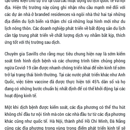
tạo điều kiện cho sự trở lại của các hoạt động du lịch quốc tế và nội
địa. Hiện thị trường này cũng ghi nhận nhu cầu mạnh mẽ đối với
các dự án nhà ở branded residences và ngôi nhà thứ hai tại những
địa điểm du lịch biển và thậm chí cả những loại hình mới như du
lịch nông thôn. Các doanh nghiệp phát triển về bất động sản du lịch
cần tập trung phát triển về chất lượng dịch vụ nhằm bắt kịp, thích
ứng tốt với thị trường sau dịch.
Chuyên gia Savills cho rằng mục tiêu chung hiện nay là sớm kiểm
soát tình hình dịch bệnh và các chương trình tiêm chủng phòng
ngừa Covid-19 cần được nhanh chóng triển khai để nền kinh tế sớm
trở lại trạng thái bình thường. Tại các nước phát triển khác như Anh
Quốc, việc tiêm vaccine đã được thực hiện tới 45% dân số và họ
đang có những bước chuẩn bị nhất định để có thể khởi động lại các
hoạt động kinh tế.
Một khi dịch bệnh được kiểm soát, các địa phương có thể thu hút
không chỉ đầu tư nội tỉnh mà còn các nhà đầu tư từ các địa phương
khác cũng như quốc tế. Hà Nội, thành phố Hồ Chí Minh, Đà Nẵng
cũng các địa phương trong vùng trọng điểm phát triển kinh tế sẽ