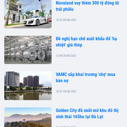
Novaland vay thêm 300 tỷ đồng từ
trái phiếu
18:20 29/06/2021
Đề nghị hạn chế xuất khẩu để 'hạ
nhiệt' giá thép
13:49 29/06/2021
VAMC sắp khai trương 'chợ' mua
bán nợ
10:07 29/06/2021
Golden City đề xuất mở khu đô thị
sinh thái 165ha tại Đà Lạt