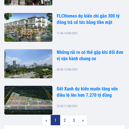
FLCHomes dự kiến chi gần 300 tỷ
đồng trả cổ tức bằng tiền mặt
17:46 14/06/2021
Những rủi ro có thể gặp khi đổi đơn
vị vận hành chung cư
00:06 12/06/2021
Đất Xanh dự kiến muốn tăng vốn
điều lệ lên hơn 7.270 tỷ đồng
23:45 11/06/2021
«
1
2
3
»