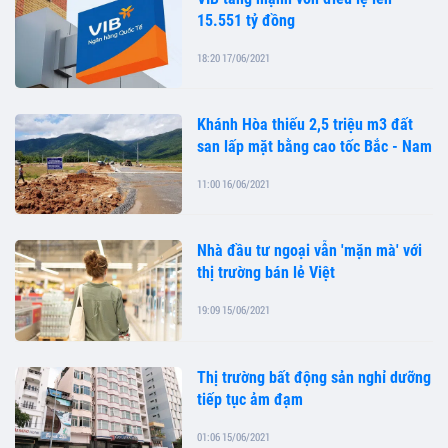
15.551 tỷ đồng
18:20 17/06/2021
Khánh Hòa thiếu 2,5 triệu m3 đất
san lấp mặt bằng cao tốc Bắc - Nam
11:00 16/06/2021
Nhà đầu tư ngoại vẫn 'mặn mà' với
thị trường bán lẻ Việt
19:09 15/06/2021
Thị trường bất động sản nghỉ dưỡng
tiếp tục ảm đạm
01:06 15/06/2021