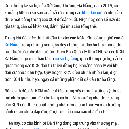
Qua thống kê sơ bộ của Sở Công Thương Đà Nẵng, năm 2019, có
khoảng 500 cơ sở sản xuất rải rác trong các
khu dân cư
có nhu cầu
thuê mặt bằng trong các CCN để sản xuất. Hiện nay, con số này đã
gia tăng, cần có khảo sát, đánh giá nhu cầu tổng thể.
Trong khi đó, việc thu hút đầu tư vào các KCN, Khu công nghệ cao ở
Đà Nẵng
trong những năm gần đây chững lại, đặc biệt là không thu
hút được các nhà đầu tư lớn. Theo Ban Quản lý Khu CNC và các KCN
Đà Nẵng, nguyên nhân là do
cơ sở hạ tần
g, giao thông nội bộ, cảnh
quan trong các KCN đầu tư thiếu đồng bộ, khoảng cách ly với khu
dân cư chưa phù hợp. Quy hoạch KCN điều chỉnh nhiều lần, diện
tích KCN bị thu hẹp, ngay cả những phần đất đã đầu tư hạ tầng.
Bên cạnh đó, các KCN mới chỉ tập trung xây dựng hạ tầng kỹ thuật
mà chưa quan tâm đến hạ tầng xã hội. Nhà xưởng cho thuê trong
các KCN còn thiếu, chất lượng nhà xưởng cho thuê và môi trường
cảnh quan chưa đáp ứng được yêu cầu của các nhà đầu tư.
Hiện nay, cơ cấu kinh tế Đà Nẵng đang tập trung vào thương mại,