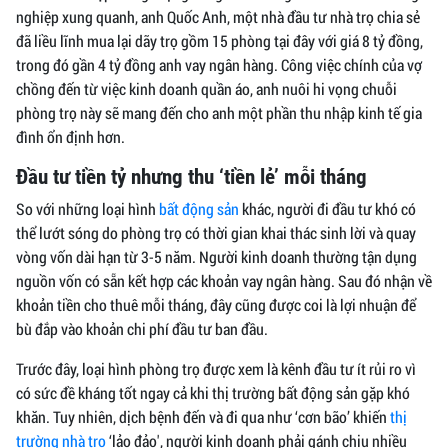
nghiệp xung quanh, anh Quốc Anh, một nhà đầu tư nhà trọ chia sẻ
đã liều lĩnh mua lại dãy trọ gồm 15 phòng tại đây với giá 8 tỷ đồng,
trong đó gần 4 tỷ đồng anh vay ngân hàng. Công việc chính của vợ
chồng đến từ việc kinh doanh quần áo, anh nuôi hi vọng chuỗi
phòng trọ này sẽ mang đến cho anh một phần thu nhập kinh tế gia
đình ổn định hơn.
Đầu tư tiền tỷ nhưng thu ‘tiền lẻ’ mỗi tháng
So với những loại hình
bất động sản
khác, người đi đầu tư khó có
thể lướt sóng do phòng trọ có thời gian khai thác sinh lời và quay
vòng vốn dài hạn từ 3-5 năm. Người kinh doanh thường tận dụng
nguồn vốn có sẵn kết hợp các khoản vay ngân hàng. Sau đó nhận về
khoản tiền cho thuê mỗi tháng, đây cũng được coi là lợi nhuận để
bù đắp vào khoản chi phí đầu tư ban đầu.
Trước đây, loại hình phòng trọ được xem là kênh đầu tư ít rủi ro vì
có sức đề kháng tốt ngay cả khi thị trường bất động sản gặp khó
khăn. Tuy nhiên, dịch bệnh đến và đi qua như ‘cơn bão’ khiến
thị
trường nhà trọ
‘lảo đảo', người kinh doanh phải gánh chịu nhiều