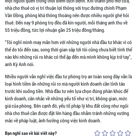
một người quen trong thời điểm dịch bệnh. Khi thành phố mở cửa,
nhà cho thuê có vị trí thuận lợi thông với trục đường chính Phạm
Văn Đồng, phòng khá thông thoáng nên được nhiều người ghé hỏi
thuê. Đến nay 9 phòng trọ đều đã kín người, mỗi tháng anh thu về
55 triệu đồng, tức lợi nhuận gần 25 triệu đồng/tháng.
“Tôi nghĩ mình may mắn hơn với những người nhà đầu tư khác vì có
thể do tôi đến sau, song thời gian sắp tới tôi cũng chưa biết tính thế
nào khi những rủi ro khác có thể ập đến mà mình không kịp trở tay",
anh Kỳ Anh nói.
Nhiều người vẫn nghĩ việc đầu tư phòng trọ an toàn song đây vẫn là
loại hình tiềm ẩn những rủi ro mà người kinh doanh cần tỉnh táo
trước khi xuống tiền. Nhà đầu tư nên lựa chọn đúng phân khúc để
kinh doanh, cân nhắc về những yếu tố như vị trí, không gian, mức
giá của phòng. Bên cạnh đó, yếu tố pháp lý khu đất cũng như ngôi
nhà cho thuê cần được đặt lên hàng đầu nhằm tránh những vướng
mắc về pháp luật, ảnh hưởng công việc kinh doanh.
Bạn nghĩ sao về bài viết này?