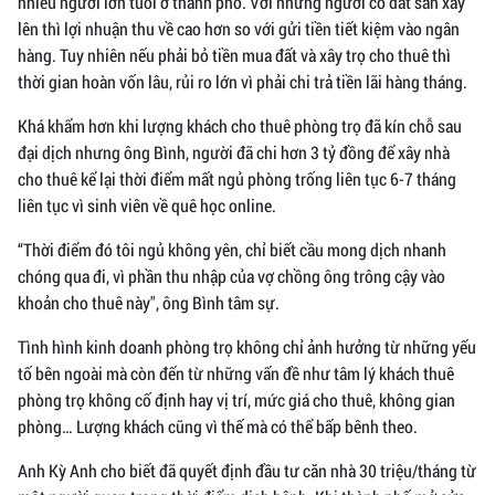
nhiều người lớn tuổi ở thành phố. Với những người có đất sẵn xây
lên thì lợi nhuận thu về cao hơn so với gửi tiền tiết kiệm vào ngân
hàng. Tuy nhiên nếu phải bỏ tiền mua đất và xây trọ cho thuê thì
thời gian hoàn vốn lâu, rủi ro lớn vì phải chi trả tiền lãi hàng tháng.
Khá khẩm hơn khi lượng khách cho thuê phòng trọ đã kín chỗ sau
đại dịch nhưng ông Bình, người đã chi hơn 3 tỷ đồng để xây nhà
cho thuê kể lại thời điểm mất ngủ phòng trống liên tục 6-7 tháng
liên tục vì sinh viên về quê học online.
“Thời điểm đó tôi ngủ không yên, chỉ biết cầu mong dịch nhanh
chóng qua đi, vì phần thu nhập của vợ chồng ông trông cậy vào
khoản cho thuê này", ông Bình tâm sự.
Tình hình kinh doanh phòng trọ không chỉ ảnh hưởng từ những yếu
tố bên ngoài mà còn đến từ những vấn đề như tâm lý khách thuê
phòng trọ không cố định hay vị trí, mức giá cho thuê, không gian
phòng… Lượng khách cũng vì thế mà có thể bấp bênh theo.
Anh Kỳ Anh cho biết đã quyết định đầu tư căn nhà 30 triệu/tháng từ