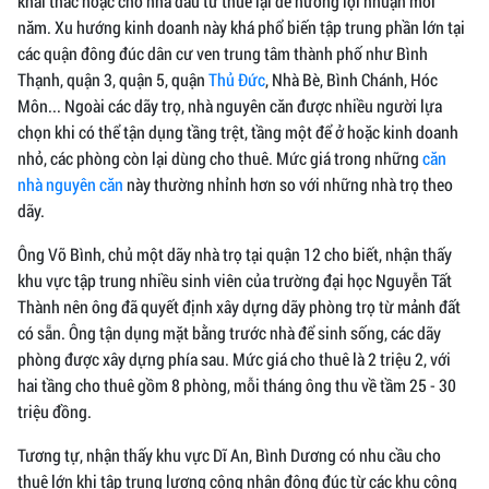
khai thác hoặc cho nhà đầu tư thuê lại để hưởng lợi nhuận mỗi
năm. Xu hướng kinh doanh này khá phổ biến tập trung phần lớn tại
các quận đông đúc dân cư ven trung tâm thành phố như Bình
Thạnh, quận 3, quận 5, quận
Thủ Đức
, Nhà Bè, Bình Chánh, Hóc
Môn... Ngoài các dãy trọ, nhà nguyên căn được nhiều người lựa
chọn khi có thể tận dụng tầng trệt, tầng một để ở hoặc kinh doanh
nhỏ, các phòng còn lại dùng cho thuê. Mức giá trong những
căn
nhà nguyên căn
này thường nhỉnh hơn so với những nhà trọ theo
dãy.
Ông Võ Bình, chủ một dãy nhà trọ tại quận 12 cho biết, nhận thấy
khu vực tập trung nhiều sinh viên của trường đại học Nguyễn Tất
Thành nên ông đã quyết định xây dựng dãy phòng trọ từ mảnh đất
có sẵn. Ông tận dụng mặt bằng trước nhà để sinh sống, các dãy
phòng được xây dựng phía sau. Mức giá cho thuê là 2 triệu 2, với
hai tầng cho thuê gồm 8 phòng, mỗi tháng ông thu về tầm 25 - 30
triệu đồng.
Tương tự, nhận thấy khu vực Dĩ An, Bình Dương có nhu cầu cho
thuê lớn khi tập trung lượng công nhân đông đúc từ các khu công